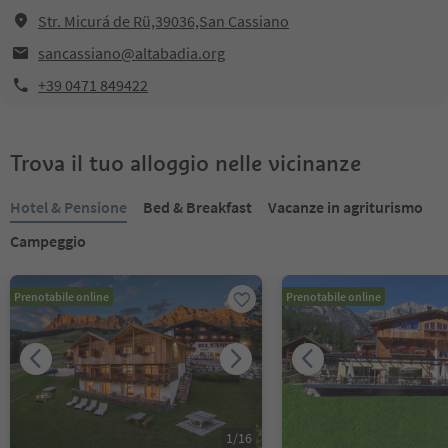
Str. Micurá de Rü,39036,San Cassiano
sancassiano@altabadia.org
+39 0471 849422
Trova il tuo alloggio nelle vicinanze
Hotel & Pensione
Bed & Breakfast
Vacanze in agriturismo
Campeggio
Prenotabile online
Prenotabile online
1
/
16