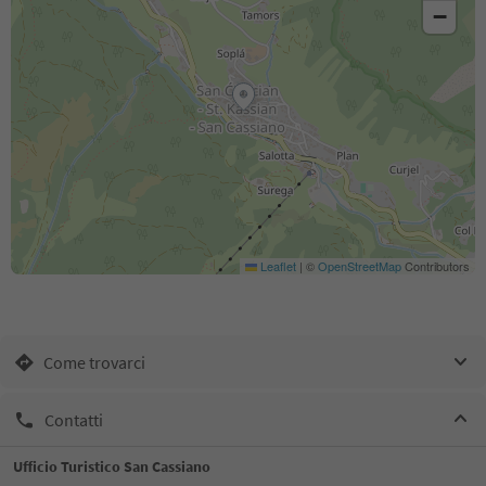
−
Leaflet
|
©
OpenStreetMap
Contributors
Come trovarci
Contatti
Ufficio Turistico San Cassiano