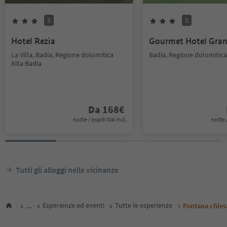
S
S
Hotel Rezia
Gourmet Hotel Gran
La Villa, Badia, Regione dolomitica
Badia, Regione dolomitica
Alta Badia
Da
168
€
notte / ospiti IVA incl.
notte /
Tutti gli alloggi nelle vicinanze
...
Esperienze ed eventi
Tutte le esperienze
Fontana chies