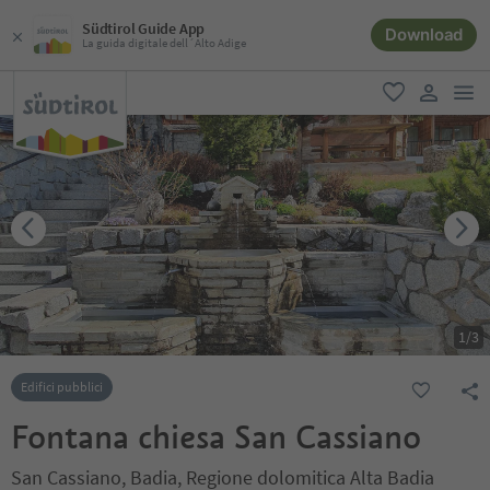
Südtirol Guide App
Download
La guida digitale dell´Alto Adige
men
favoriti
user lin
1
/
3
Edifici pubblici
Fontana chiesa San Cassiano
San Cassiano, Badia, Regione dolomitica Alta Badia