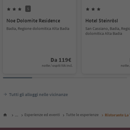
S
Noe Dolomite Residence
Hotel Steinrösl
Badia, Regione dolomitica Alta Badia
San Cassiano, Badia, Regi
dolomitica Alta Badia
Da
119
€
notte / ospiti IVA incl.
notte /
Tutti gli alloggi nelle vicinanze
...
Esperienze ed eventi
Tutte le esperienze
Ristorante La