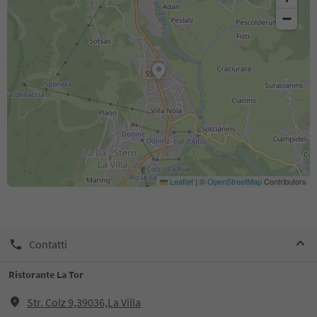
−
Leaflet
|
©
OpenStreetMap
Contributors
Contatti
Ristorante La Tor
Str. Colz 9,39036,La Villa