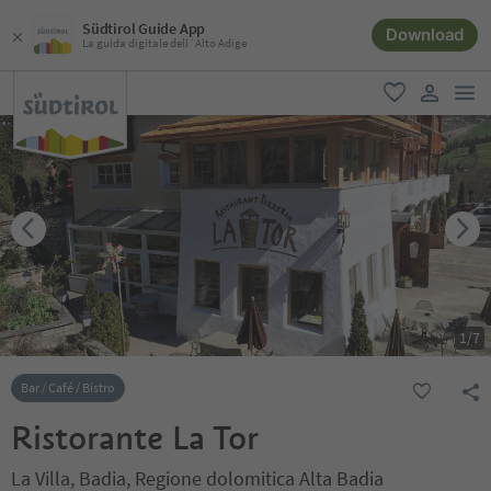
Südtirol Guide App
Download
La guida digitale dell´Alto Adige
men
favoriti
user lin
1
/
7
Bar / Café / Bistro
Ristorante La Tor
La Villa, Badia, Regione dolomitica Alta Badia