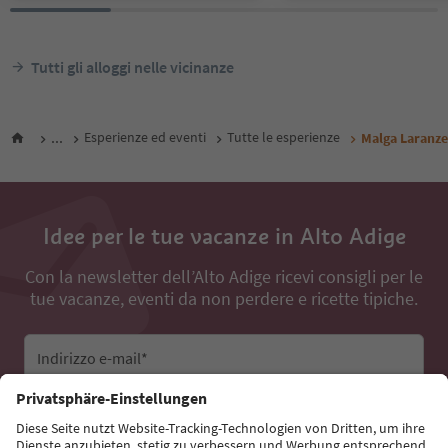
Tutti gli alloggi nelle vicinanze
...
Esperienze ed eventi
Tutte le esperienze
Malga Laranze
Idee per le tue vacanze in Alto Adige
Con la newsletter dell’Alto Adige ricevi consigli per le
tue vacanze, eventi da non perdere e ricette tipiche.
Indirizzo e-mail*
Iscriviti alla newsletter