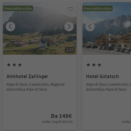
Prenotabile online
Prenotabile online
1
/
27
Almhotel Zallinger
Hotel Gstatsch
Alpe di Siusi, Castelrotto, Regione
Alpe di Siusi, Castelrotto,
dolomitica Alpe di Siusi
dolomitica Alpe di Siusi
Da
148
€
notte / ospiti IVA incl.
notte /