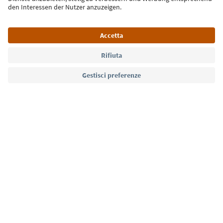
Lingua: Italiano
Südtirol Guide App
FAQ
Contatti
Press
MICE
Privacy Policy
Termini e condizioni
Crediti
Cookie Policy