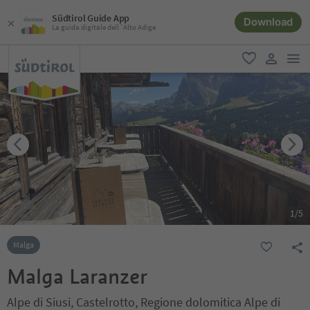
Südtirol Guide App
Download
La guida digitale dell´Alto Adige
men
favoriti
user lin
1
/
5
Malga
Malga Laranzer
Alpe di Siusi, Castelrotto, Regione dolomitica Alpe di