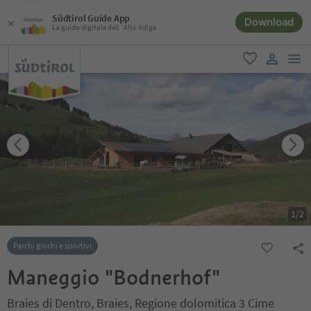
Südtirol Guide App
Download
La guida digitale dell´Alto Adige
men
favoriti
user lin
1
/
2
Parchi giochi e sportivi
Maneggio "Bodnerhof"
Braies di Dentro, Braies, Regione dolomitica 3 Cime