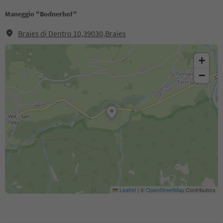
Maneggio "Bodnerhof"
Braies di Dentro 10,39030,Braies
+
−
Leaflet
|
©
OpenStreetMap
Contributors