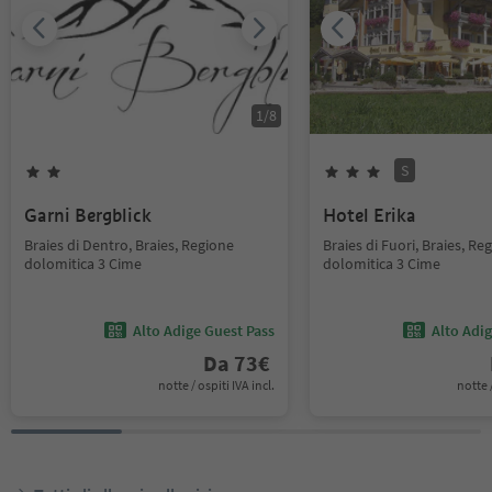
1
/
8
S
Garni Bergblick
Hotel Erika
Braies di Dentro, Braies, Regione
Braies di Fuori, Braies, Re
dolomitica 3 Cime
dolomitica 3 Cime
Alto Adige Guest Pass
Alto Adi
Da
73
€
notte / ospiti IVA incl.
notte /