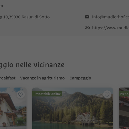
4m
rg 10,39030,Rasun di Sotto
info@mudlerhof.
https://www.mudl
oggio nelle vicinanze
reakfast
Vacanze in agriturismo
Campeggio
Prenotabile online
Prenot