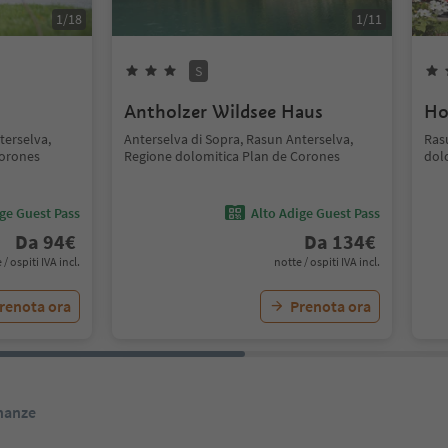
1
/
18
1
/
11
S
Antholzer Wildsee Haus
Ho
terselva,
Anterselva di Sopra, Rasun Anterselva,
Ras
Corones
Regione dolomitica Plan de Corones
dol
ige Guest Pass
Alto Adige Guest Pass
Da
94
€
Da
134
€
 / ospiti IVA incl.
notte / ospiti IVA incl.
renota ora
Prenota ora
inanze