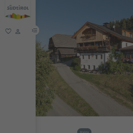
menu link
favoriti
user link
Malga