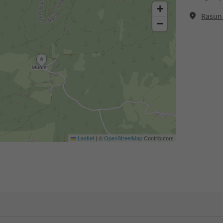
+
Rasun 
−
Leaflet
|
©
OpenStreetMap
Contributors