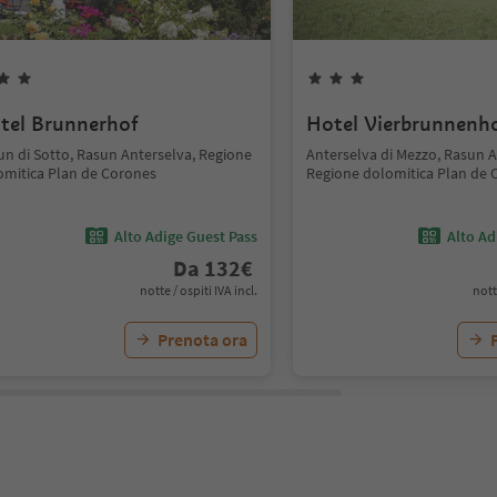
tel Brunnerhof
Hotel Vierbrunnenh
un di Sotto, Rasun Anterselva, Regione
Anterselva di Mezzo, Rasun A
omitica Plan de Corones
Regione dolomitica Plan de 
Alto Adige Guest Pass
Alto Ad
Da
132
€
notte / ospiti IVA incl.
nott
Prenota ora