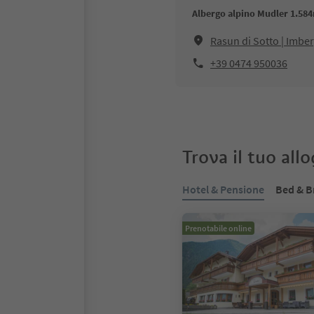
Albergo alpino Mudler 1.58
Rasun di Sotto | Imbe
+39 0474 950036
Trova il tuo all
Hotel & Pensione
Bed & B
Prenotabile online