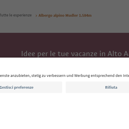
Tutte le esperienze
Albergo alpino Mudler 1.584m
Idee per le tue vacanze in Alto 
Con la newsletter dell’Alto Adige ricevi consigli per l
eventi da non perdere e ricette tipiche.
Indirizzo e-mail*
Iscriviti alla newsletter