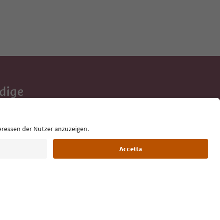
Adige
e tue vacanze,