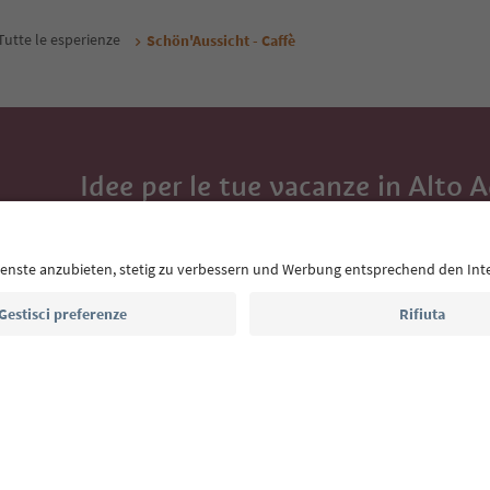
Tutte le esperienze
Schön'Aussicht - Caffè
Idee per le tue vacanze in Alto 
Con la newsletter dell’Alto Adige ricevi consigli per l
eventi da non perdere e ricette tipiche.
Indirizzo e-mail*
Iscriviti alla newsletter