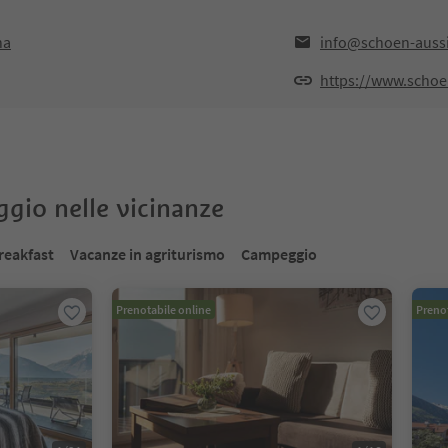
na
info@schoen-auss
https://www.schoe
oggio nelle vicinanze
reakfast
Vacanze in agriturismo
Campeggio
Prenotabile online
Prenot