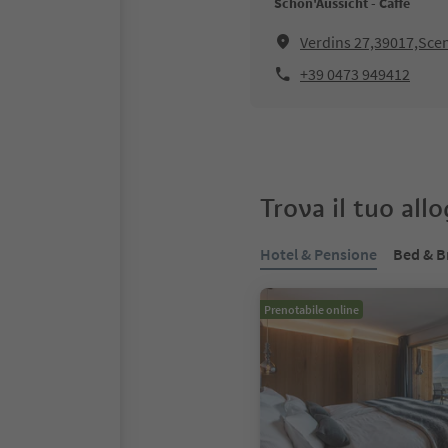
Schön'Aussicht - Caffè
Verdins 27,39017,Sce
+39 0473 949412
Trova il tuo all
Hotel & Pensione
Bed & B
Prenotabile online