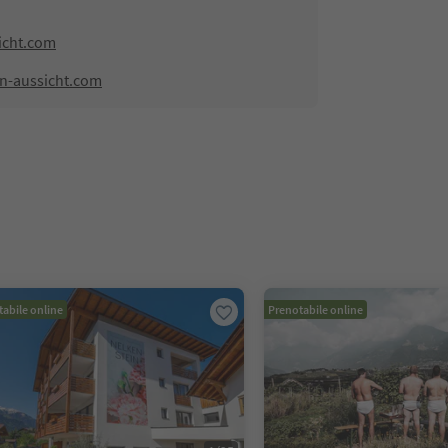
icht.com
n-aussicht.com
abile online
Prenotabile online