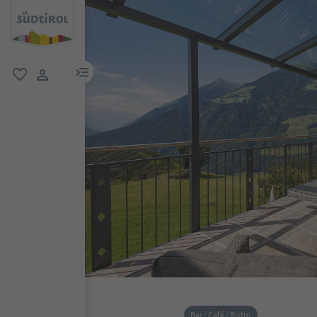
menu link
favoriti
user link
Bar / Café / Bistro