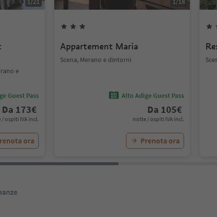
1
/
21
1
/
18
c
Appartement Maria
Re
Scena, Merano e dintorni
Sce
erano e
ige Guest Pass
Alto Adige Guest Pass
Da
173
€
Da
105
€
 / ospiti IVA incl.
notte / ospiti IVA incl.
renota ora
Prenota ora
inanze