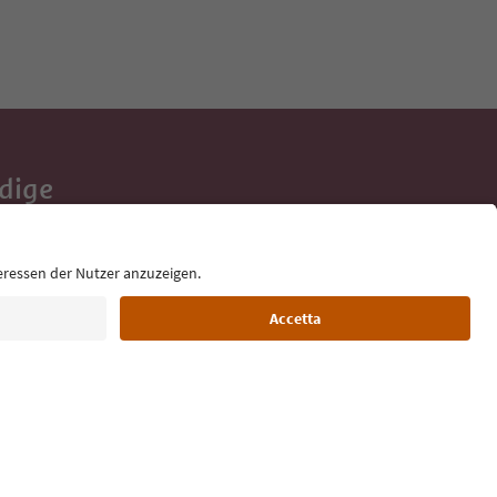
Adige
e tue vacanze,