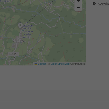
+
Verdin
−
Leaflet
|
©
OpenStreetMap
Contributors