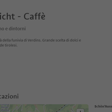
cht - Caffè
no e dintorni
à della funivia di Verdins. Grande scelta di dolci e
e tirolesi.
cazioni
Schön'Aussi