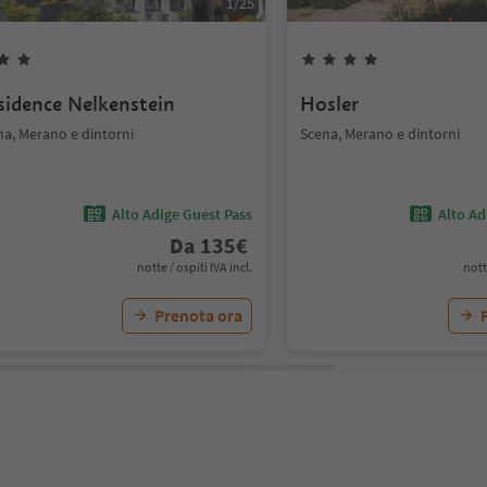
1
/
25
sidence Nelkenstein
Hosler
na, Merano e dintorni
Scena, Merano e dintorni
Alto Adige Guest Pass
Alto Ad
Da
135
€
notte / ospiti IVA incl.
nott
Prenota ora