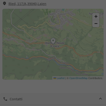
Ried, 117/A,39040,Lajen
+
−
Leaflet
|
©
OpenStreetMap
Contributors
Contatti