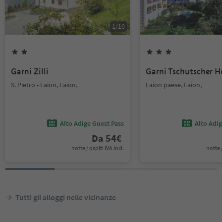
1
/
10
Garni Zilli
Garni Tschutscher H
S. Pietro - Laion, Laion,
Laion paese, Laion,
Alto Adige Guest Pass
Alto Adi
Da
54
€
notte / ospiti IVA incl.
notte /
Tutti gli alloggi nelle vicinanze