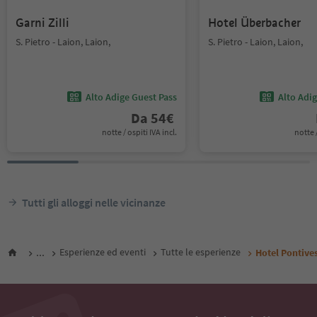
Garni Zilli
Hotel Überbacher
S. Pietro - Laion, Laion,
S. Pietro - Laion, Laion,
Alto Adige Guest Pass
Alto Adi
Da
54
€
notte / ospiti IVA incl.
notte /
Tutti gli alloggi nelle vicinanze
...
Esperienze ed eventi
Tutte le esperienze
Hotel Pontive