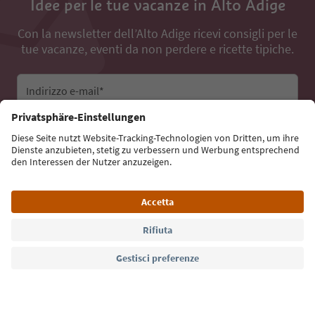
Idee per le tue vacanze in Alto Adige
Con la newsletter dell’Alto Adige ricevi consigli per le
tue vacanze, eventi da non perdere e ricette tipiche.
Indirizzo e-mail*
Iscriviti alla newsletter
Lingua: Italiano