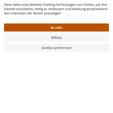
Iscriviti alla newsletter
Lingua: Italiano
Südtirol Guide App
FAQ
Contatti
Press
MICE
Privacy Policy