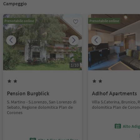
Campeggio
Prenotabile online
Prenotabile online
1
/
10
Pension Burgblick
Adlhof Apartments
S. Martino - S.Lorenzo, San Lorenzo di
Villa S.Caterina, Brunico,
Sebato, Regione dolomitica Plan de
dolomitica Plan de Coron
Corones
Alto Adi