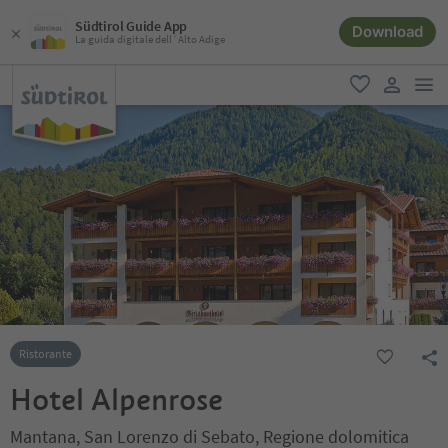
Südtirol Guide App
Download
La guida digitale dell´Alto Adige
men
favoriti
user lin
Ristorante
Hotel Alpenrose
Mantana, San Lorenzo di Sebato, Regione dolomitica