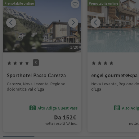
Prenotabile online
Prenotabile online
1
/
20
S
Sporthotel Passo Carezza
engel gourmet&spa
Carezza, Nova Levante, Regione
Nova Levante, Regione do
dolomitica Val d'Ega
d'Ega
Alto Adige Guest Pass
Alto Adi
Da
152
€
notte / ospiti IVA incl.
notte /