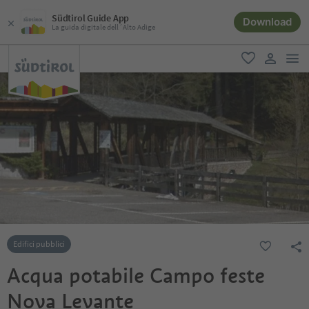
Südtirol Guide App
Download
La guida digitale dell´Alto Adige
men
favoriti
user lin
Edifici pubblici
Acqua potabile Campo feste
Nova Levante