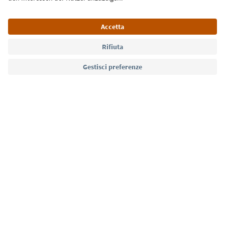
Lingua: Italiano
Südtirol Guide App
FAQ
Contatti
Press
MICE
Privacy Policy
Termini e condizioni
Crediti
Cookie Policy
Film commission
Chi siamo
Dichiarazione di accessibilità