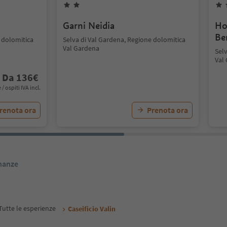
Garni Neidia
Ho
Be
 dolomitica
Selva di Val Gardena, Regione dolomitica
Val Gardena
Sel
Val
Da
136
€
 / ospiti IVA incl.
renota ora
Prenota ora
inanze
Tutte le esperienze
Caseificio Valin