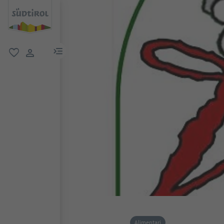
menu link
favoriti
user link
Alimentari