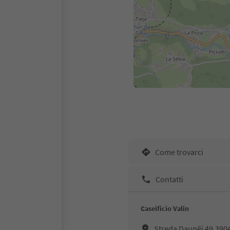
Come trovarci
Contatti
Caseificio Valin
Streda Daunëi 49,3904