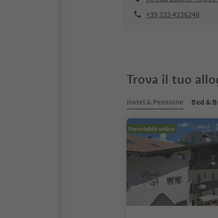
+39 333 4336248
Trova il tuo all
Hotel & Pensione
Bed & B
Prenotabile online