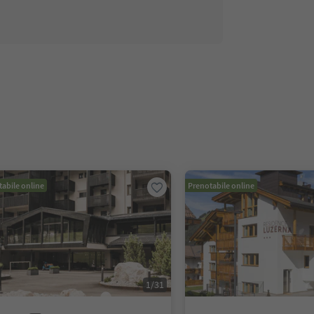
abile online
Prenotabile online
1
/
31