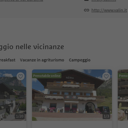
http://www.valin.it
oggio nelle vicinanze
reakfast
Vacanze in agriturismo
Campeggio
Prenotabile online
Prenot
1
/
20
1
/
3