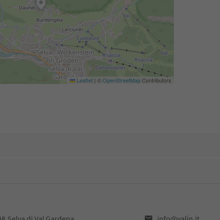
Leaflet
|
©
OpenStreetMap
Contributors
8,Selva di Val Gardena
info@valin.it