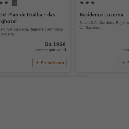
S
tel Plan de Gralba - das
Residence Luzerna
rghotel
Selva di Val Gardena, Region
Val Gardena
va di Val Gardena, Regione dolomitica
 Gardena
Da
196
€
notte / ospiti IVA incl.
nott
Prenota ora