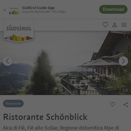
Südtirol Guide App
Download
La guida digitale dell´Alto Adige
men
favoriti
user lin
1
/
6
Ristorante
Ristorante Schönblick
Aica di Fiè, Fiè allo Sciliar, Regione dolomitica Alpe di