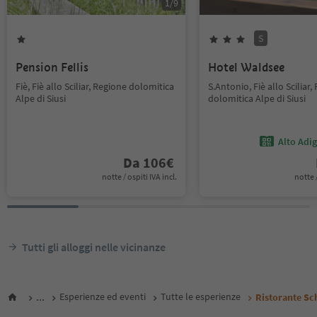
1
/
9
S
Pension Fellis
Hotel Waldsee
Fiè, Fiè allo Sciliar, Regione dolomitica
S.Antonio, Fiè allo Sciliar,
Alpe di Siusi
dolomitica Alpe di Siusi
Alto Adi
Da
106
€
notte / ospiti IVA incl.
notte /
Tutti gli alloggi nelle vicinanze
...
Esperienze ed eventi
Tutte le esperienze
Ristorante Sc