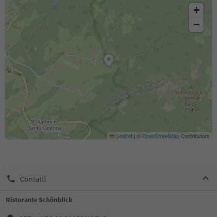
+
−
Leaflet
|
©
OpenStreetMap
Contributors
Contatti
Ristorante Schönblick