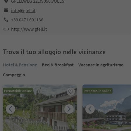
GFELLWEG 22,39050,VOELS
info@gfell.it
+39 0471 601136
http://www.gfell.it
Trova il tuo alloggio nelle vicinanze
Hotel & Pensione
Bed & Breakfast
Vacanze in agriturismo
Campeggio
Prenotabile online
Prenotabile online