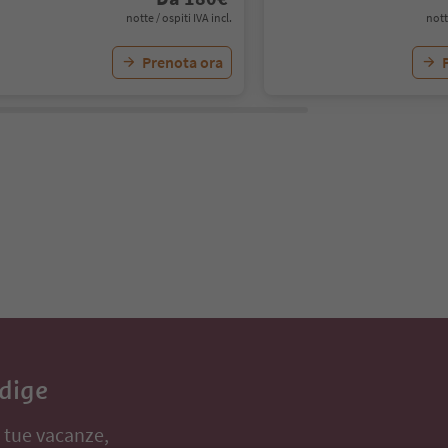
notte / ospiti IVA incl.
nott
Prenota ora
Adige
e tue vacanze,