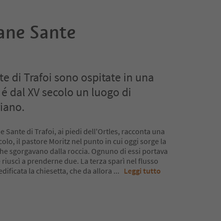
tane Sante
e di Trafoi sono ospitate in una
 é dal XV secolo un luogo di
iano.
e Sante di Trafoi, ai piedi dell'Ortles, racconta una
ecolo, il pastore Moritz nel punto in cui oggi sorge la
 che sgorgavano dalla roccia. Ognuno di essi portava
 riuscì a prenderne due. La terza sparì nel flusso
edificata la chiesetta, che da allora
...
Leggi tutto