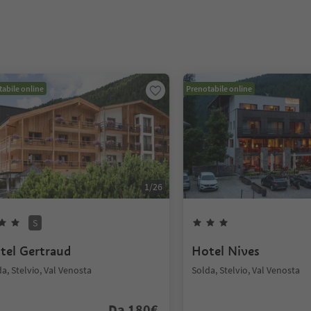
abile online
Prenotabile online
1
/
26
S
tel Gertraud
Hotel Nives
a, Stelvio, Val Venosta
Solda, Stelvio, Val Venosta
Da
180
€