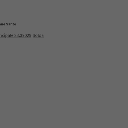
ane Sante
incipale 23,39029,Solda