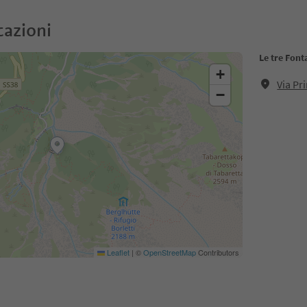
cazioni
Le tre Font
+
Via Pr
−
Leaflet
|
©
OpenStreetMap
Contributors