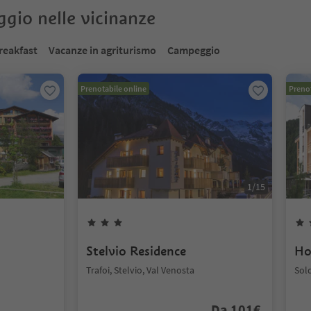
oggio nelle vicinanze
reakfast
Vacanze in agriturismo
Campeggio
Prenotabile online
Prenot
1
/
15
Stelvio Residence
Ho
Trafoi, Stelvio, Val Venosta
Sold
Da
101
€