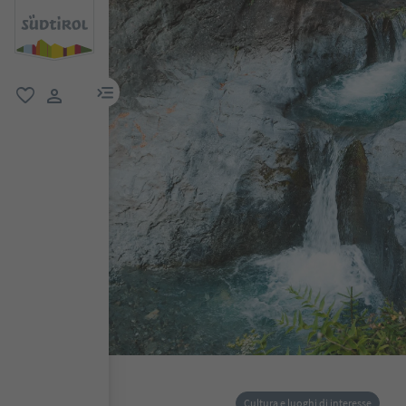
menu link
favoriti
user link
Cultura e luoghi di interesse