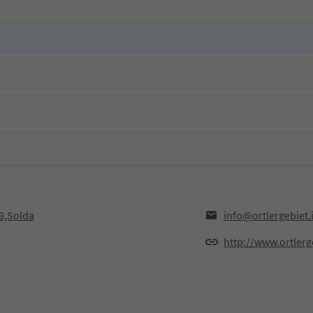
29,Solda
info@ortlergebiet.i
http://www.ortlerge