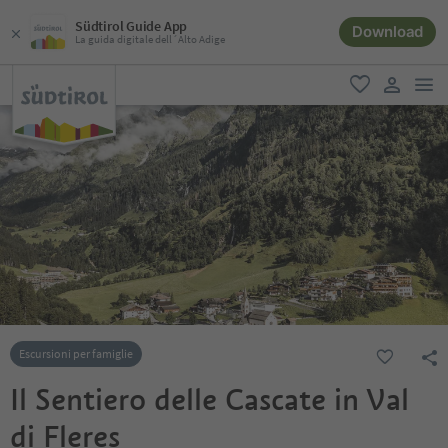
Südtirol Guide App
Download
La guida digitale dell´Alto Adige
men
favoriti
user lin
Escursioni per famiglie
Il Sentiero delle Cascate in Val
di Fleres