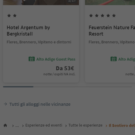
1
/
17
Hotel Argentum by
Feuerstein Nature F
Bergkristall
Resort
Fleres, Brennero, Vipiteno e dintorni
Fleres, Brennero, Vipiteno
Alto Adige Guest Pass
Alto Adi
Da
53
€
notte / ospiti IVA incl.
notte /
Tutti gli alloggi nelle vicinanze
...
Esperienze ed eventi
Tutte le esperienze
Il Sentiero del