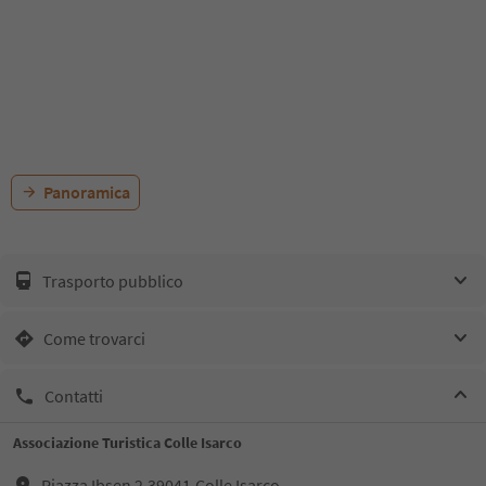
Panoramica
Trasporto pubblico
Come trovarci
Contatti
Associazione Turistica Colle Isarco
Piazza Ibsen 2,39041,Colle Isarco