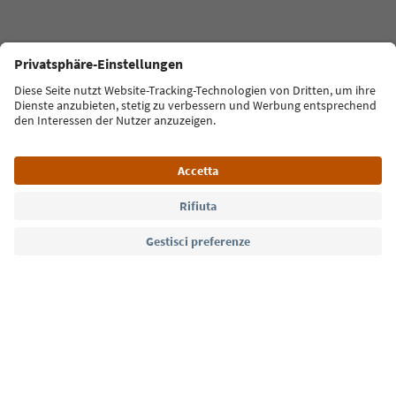
Lingua: Italiano
Südtirol Guide App
FAQ
Contatti
Press
MICE
Privacy Policy
Termini e condizioni
Crediti
Cookie Policy
Film commission
Chi siamo
Dichiarazione di accessibilità
Alto Adige B2B