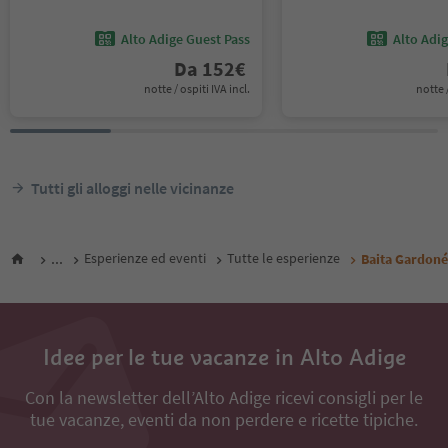
Alto Adige Guest Pass
Alto Adi
Da
152
€
notte / ospiti IVA incl.
notte /
Tutti gli alloggi nelle vicinanze
...
Esperienze ed eventi
Tutte le esperienze
Baita Gardoné
Idee per le tue vacanze in Alto Adige
Con la newsletter dell’Alto Adige ricevi consigli per le
tue vacanze, eventi da non perdere e ricette tipiche.