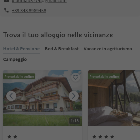
klaudiab5774@gmail.com
+39 348 8969458
Trova il tuo alloggio nelle vicinanze
Hotel & Pensione
Bed & Breakfast
Vacanze in agriturismo
Campeggio
Prenotabile online
Prenotabile online
1
/
18