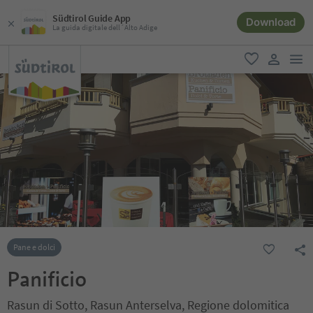
Südtirol Guide App
Download
La guida digitale dell´Alto Adige
men
favoriti
user lin
Pane e dolci
Panificio
Rasun di Sotto, Rasun Anterselva, Regione dolomitica