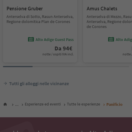
Pensione Gruber
Amus Chalets
Anterselva di Sotto, Rasun Anterselva,
Anterselva di Mezzo, Ras
Regione dolomitica Plan de Corones
Anterselva, Regione dolom
de Corones
Alto Adige Guest Pass
Alto Adi
Da
94
€
notte / ospiti IVA incl.
notte /
Tutti gli alloggi nelle vicinanze
...
Esperienze ed eventi
Tutte le esperienze
Panificio