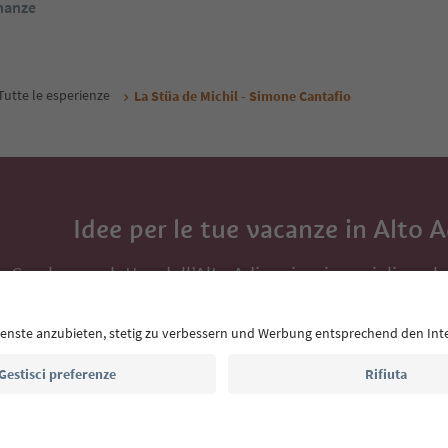
inanze
Tutte le esperienze
La Stüa de Michil - Simone Cantafio
Idee per le tue vacanze in Alto 
Con la newsletter dell’Alto Adige ricevi consigli per l
eventi da non perdere e ricette tipiche.
Indirizzo e-mail*
Iscriviti alla newsletter