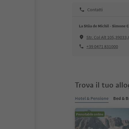
Contatti
La Stüa de Michil - Simone C
Str. Col Alt 105,39033
+39 0471 831000
Trova il tuo all
Hotel & Pensione
Bed & B
Prenotabile online