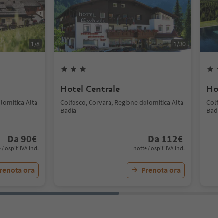
1
/
8
1
/
30
Hotel Centrale
Ho
lomitica Alta
Colfosco, Corvara, Regione dolomitica Alta
Col
Badia
Bad
Da
90
€
Da
112
€
 / ospiti IVA incl.
notte / ospiti IVA incl.
renota ora
Prenota ora