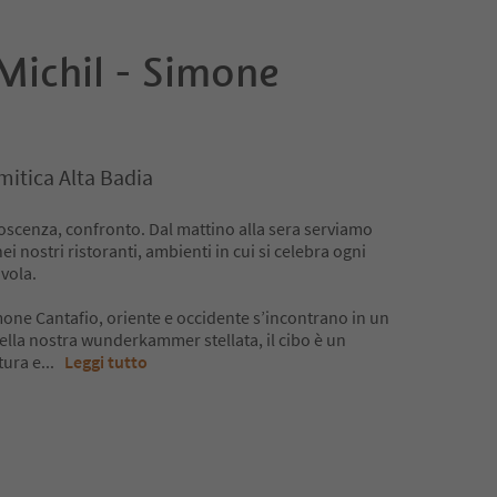
Michil - Simone
mitica Alta Badia
onoscenza, confronto. Dal mattino alla sera serviamo
 nostri ristoranti, ambienti in cui si celebra ogni
avola.
mone Cantafio, oriente e occidente s’incontrano in un
 Nella nostra wunderkammer stellata, il cibo è un
tura e
...
Leggi tutto