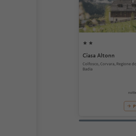
Ciasa Altonn
Colfosco, Corvara, Regione do
Badia
notte
P