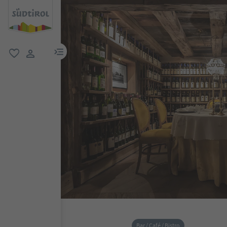
menu link
favoriti
user link
Bar / Café / Bistro