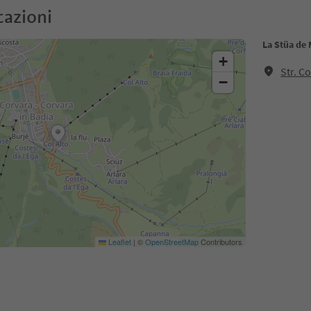
cazioni
La Stüa de 
+
Str. C
−
Leaflet
|
©
OpenStreetMap
Contributors