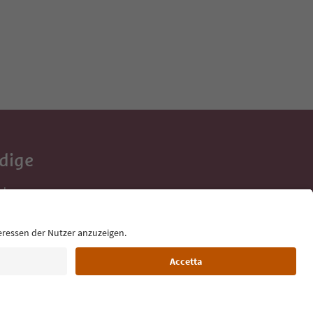
Adige
e tue vacanze,