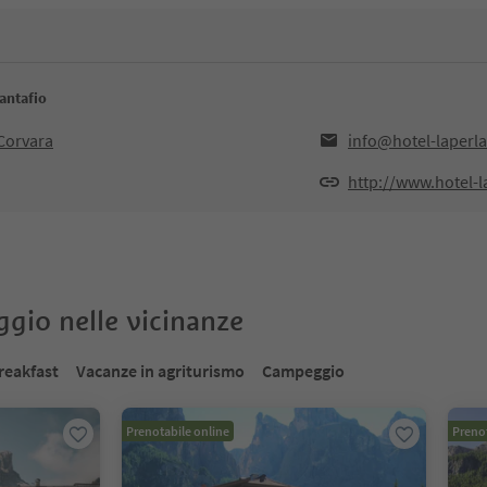
antafio
,Corvara
info@hotel-laperla.
http://www.hotel-la
oggio nelle vicinanze
reakfast
Vacanze in agriturismo
Campeggio
Prenotabile online
Prenot