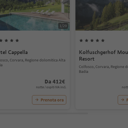
1
/
29
tel Cappella
Kolfuschgerhof Mou
Resort
fosco, Corvara, Regione dolomitica Alta
ia
Colfosco, Corvara, Regione d
Badia
Da
412
€
notte / ospiti IVA incl.
nott
Prenota ora