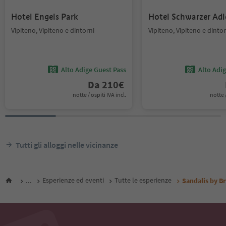
Hotel Engels Park
Hotel Schwarzer Adl
Vipiteno, Vipiteno e dintorni
Vipiteno, Vipiteno e dintor
Alto Adige Guest Pass
Alto Adi
Da
210
€
notte / ospiti IVA incl.
notte /
Tutti gli alloggi nelle vicinanze
...
Esperienze ed eventi
Tutte le esperienze
Sandalis by B