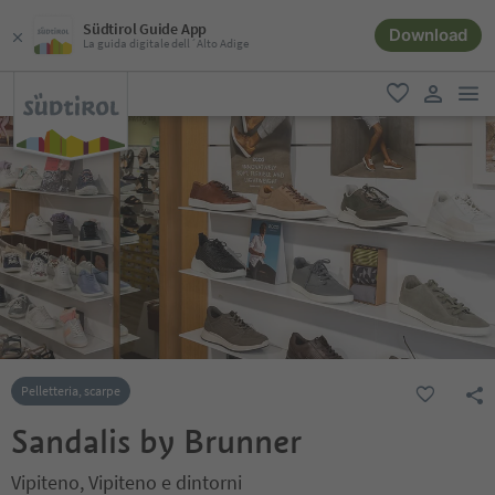
Südtirol Guide App
Download
La guida digitale dell´Alto Adige
men
favoriti
user lin
Pelletteria, scarpe
Sandalis by Brunner
Vipiteno, Vipiteno e dintorni