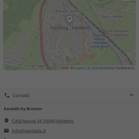
Leaflet
|
©
OpenStreetMap
Contributors
Contatti
Sandalis by Brunner
Cittá Nuova 34,39049,Vipiteno
info@sandalis.it