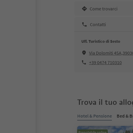
Come trovarci
Contatti
Uff. Turistico di Sesto
Via Dolomiti 45A,3903
+39 0474 710310
Trova il tuo all
Hotel & Pensione
Bed & B
Prenotabile online