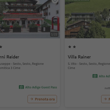
1
/
22
rni Reider
Villa Rainer
useppe - Sesto, Sesto, Regione
S. Vito - Sesto, Sesto, Region
omitica 3 Cime
Cime
Alto Ad
Alto Adige Guest Pass
nott
Prenota ora