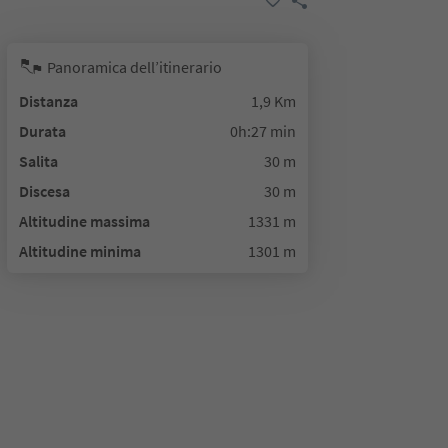
Panoramica dell’itinerario
Distanza
1,9 Km
Durata
0h:27 min
Salita
30 m
Discesa
30 m
Altitudine massima
1331 m
Altitudine minima
1301 m