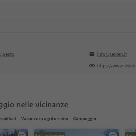
0,Sesto
info@sexten.it
https://www.sexten
oggio nelle vicinanze
reakfast
Vacanze in agriturismo
Campeggio
Prenotabile online
Prenot