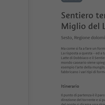
Sentiero te
Miglio del 
Sesto, Regione dolomi
Ma come si fa a fare un for
La risposta a questa – ed a 
Latte di Dobbiaco e il Sentie
mondo caseario viene spiega
esempio l’arte della mungi
fabbricano i vari tipi di for
Itinerario
Il punto di partenza è il parc
direzione del torrente e si 
del ponte si dirama una stra