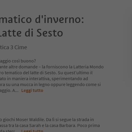
matico d'inverno:
Latte di Sesto
tica 3 Cime
maggio così buono?
tante altre domande – la forniscono la Latteria Mondo
ro tematico del latte di Sesto. Su quest’ultimo il
to in maniera interattiva, sperimentando ad
tura su una mucca in legno oppure leggendo come si
maggio. A
...
Leggi tutto
o giochi Moser Waldile. Da lì si segue la strada in
passa tra la casa Sarah e la casa Barbara. Poco prima
da sterr
...
Leggi tutto