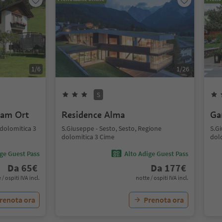
1
/
6
1
/
26
S
 am Ort
Residence Alma
Ga
 dolomitica 3
S.Giuseppe - Sesto, Sesto, Regione
S.Gi
dolomitica 3 Cime
dol
ige Guest Pass
Alto Adige Guest Pass
Da
65
€
Da
177
€
 / ospiti IVA incl.
notte / ospiti IVA incl.
renota ora
Prenota ora