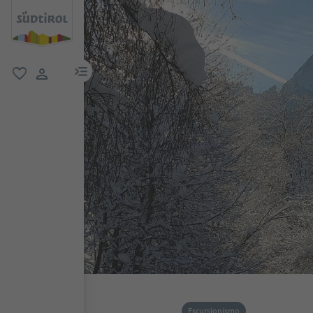
menu link
favoriti
user link
Escursionismo