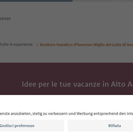
inanze
Tutte le esperienze
Sentiero tematico d'inverno: Miglio del Latte di Se
Idee per le tue vacanze in Alto 
Con la newsletter dell’Alto Adige ricevi consigli per l
eventi da non perdere e ricette tipiche.
Indirizzo e-mail*