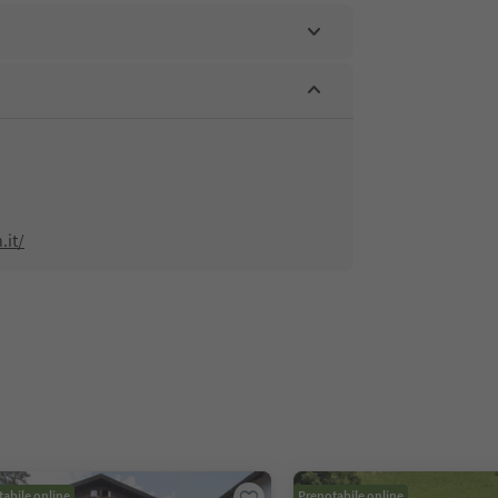
.it/
abile online
Prenotabile online