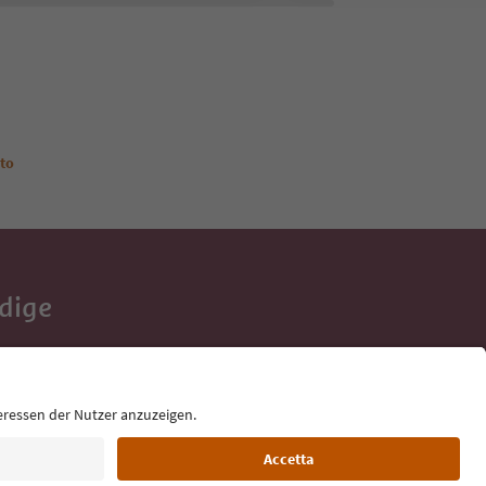
sto
Adige
e tue vacanze,