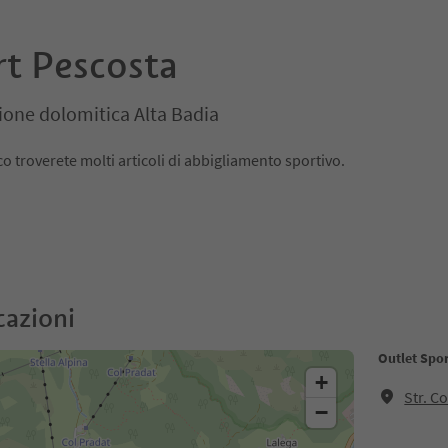
rt Pescosta
ione dolomitica Alta Badia
o troverete molti articoli di abbigliamento sportivo.
cazioni
Outlet Spo
+
Str. C
−