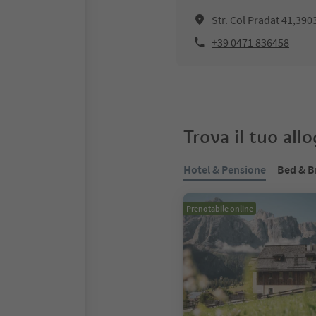
Str. Col Pradat 41,390
+39 0471 836458
Trova il tuo all
Hotel & Pensione
Bed & B
Prenotabile online