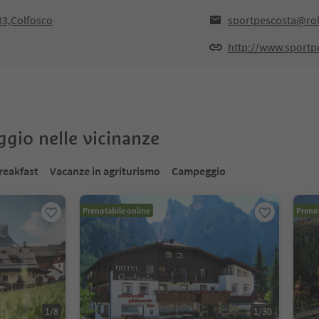
33,Colfosco
sportpescosta@rol
http://www.sportpe
oggio nelle vicinanze
reakfast
Vacanze in agriturismo
Campeggio
Prenotabile online
Prenot
1
/
8
1
/
30