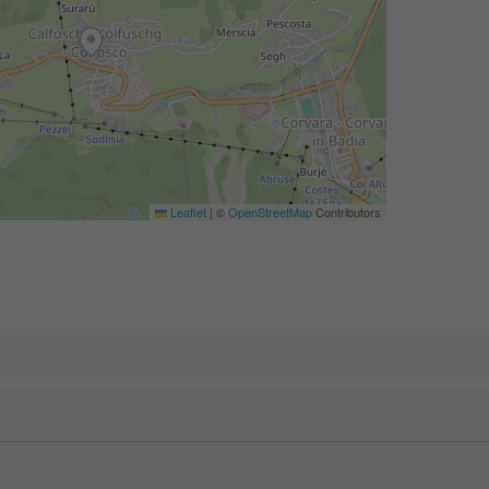
Leaflet
|
©
OpenStreetMap
Contributors