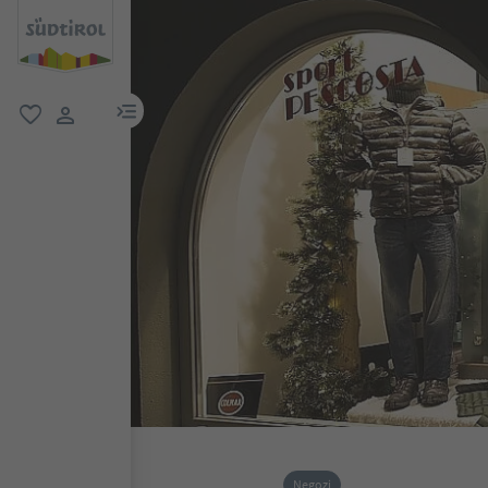
menu link
favoriti
user link
Negozi