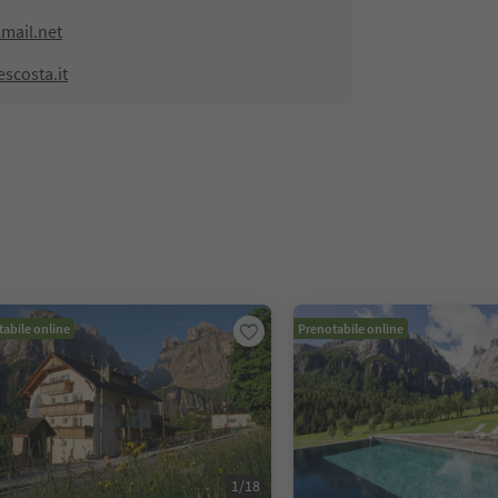
mail.net
scosta.it
abile online
Prenotabile online
1
/
18