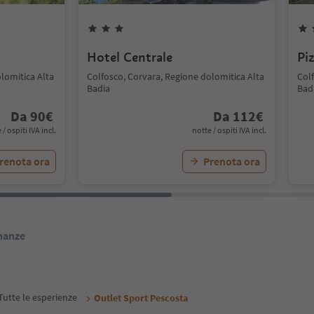
Hotel Centrale
Pi
lomitica Alta
Colfosco, Corvara, Regione dolomitica Alta
Col
Badia
Bad
Da
90
€
Da
112
€
 / ospiti IVA incl.
notte / ospiti IVA incl.
renota ora
Prenota ora
inanze
Tutte le esperienze
Outlet Sport Pescosta