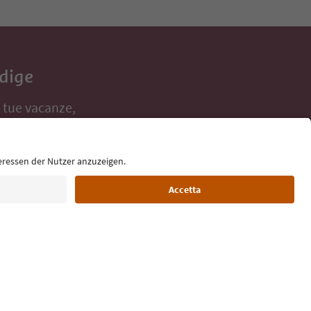
Adige
e tue vacanze,