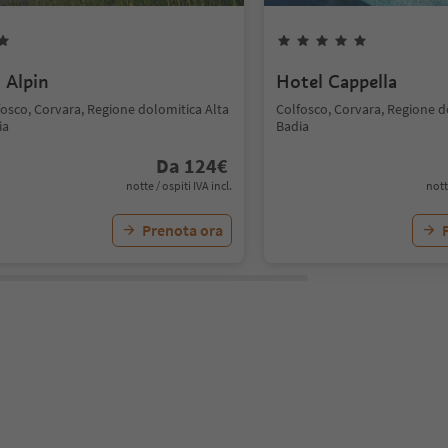
z Alpin
Hotel Cappella
fosco, Corvara, Regione dolomitica Alta
Colfosco, Corvara, Regione d
ia
Badia
Da
124
€
notte / ospiti IVA incl.
nott
Prenota ora