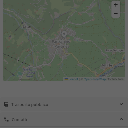
+
−
Leaflet
|
©
OpenStreetMap
Contributors
Trasporto pubblico
Contatti