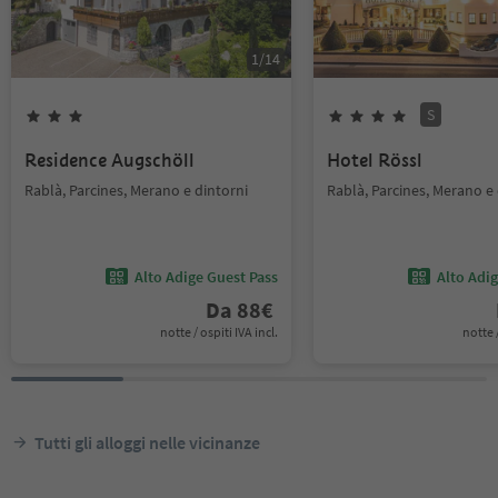
1
/
14
S
Residence Augschöll
Hotel Rössl
Rablà, Parcines, Merano e dintorni
Rablà, Parcines, Merano e 
Alto Adige Guest Pass
Alto Adi
Da
88
€
notte / ospiti IVA incl.
notte /
Tutti gli alloggi nelle vicinanze