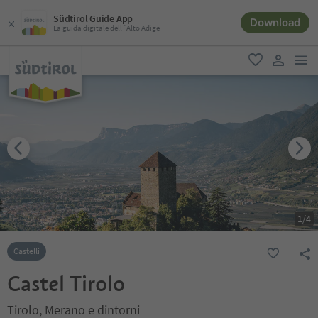
Südtirol Guide App
Download
La guida digitale dell´Alto Adige
men
favoriti
user lin
1
/
4
Castelli
Castel Tirolo
Tirolo, Merano e dintorni