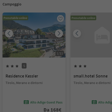
Campeggio
Prenotabile online
Prenotabile online
1
/
11
S
Residence Kessler
small.hotel Sonne
Tirolo, Merano e dintorni
Tirolo, Merano e dintorni
Alto Adige Guest Pass
Alto Adi
Da
168
€