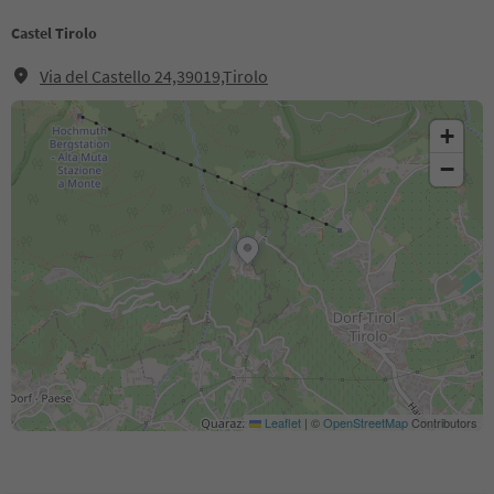
Castel Tirolo
Via del Castello 24,39019,Tirolo
+
−
Leaflet
|
©
OpenStreetMap
Contributors