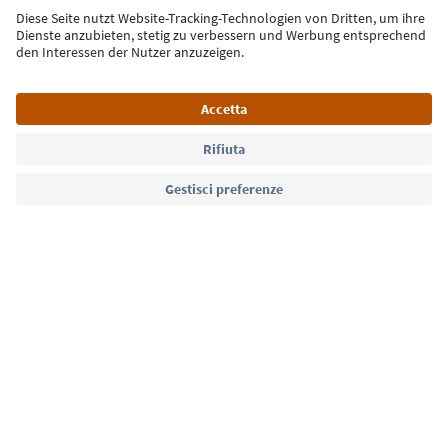
Iscriviti alla newsletter
Lingua: Italiano
Südtirol Guide App
FAQ
Contatti
Press
MICE
Privacy Policy