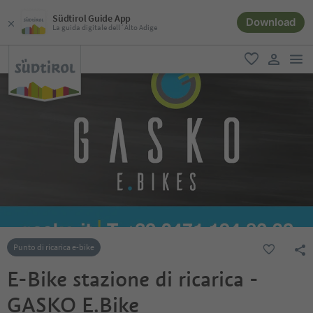
Südtirol Guide App
Download
La guida digitale dell´Alto Adige
men
favoriti
user lin
Punto di ricarica e-bike
E-Bike stazione di ricarica -
GASKO E.Bike