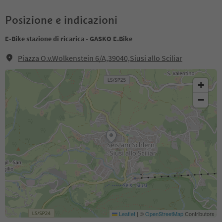
Posizione e indicazioni
E-Bike stazione di ricarica - GASKO E.Bike
Piazza O.v.Wolkenstein 6/A,39040,Siusi allo Sciliar
+
−
Leaflet
|
©
OpenStreetMap
Contributors