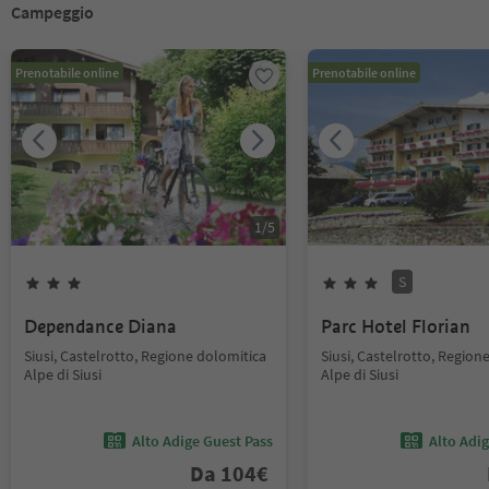
Campeggio
Prenotabile online
Prenotabile online
1
/
5
S
Dependance Diana
Parc Hotel Florian
Siusi, Castelrotto, Regione dolomitica
Siusi, Castelrotto, Region
Alpe di Siusi
Alpe di Siusi
Alto Adige Guest Pass
Alto Adi
Da
104
€