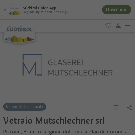
Südtirol Guide App
Download
La guida digitale dell´Alto Adige
men
favoriti
user lin
Settore edile, artigianato
Vetraio Mutschlechner srl
Riscone, Brunico, Regione dolomitica Plan de Corones