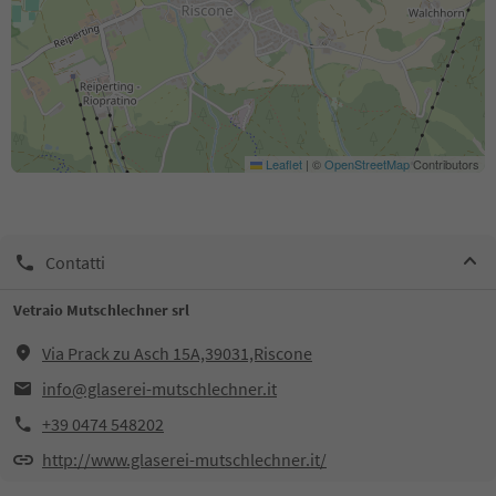
Leaflet
|
©
OpenStreetMap
Contributors
Contatti
Vetraio Mutschlechner srl
Via Prack zu Asch 15A,39031,Riscone
info@glaserei-mutschlechner.it
+39 0474 548202
http://www.glaserei-mutschlechner.it/