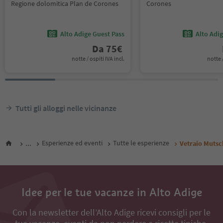
Regione dolomitica Plan de Corones
Corones
Alto Adige Guest Pass
Alto Adi
Da
75
€
notte / ospiti IVA incl.
notte /
Tutti gli alloggi nelle vicinanze
...
Esperienze ed eventi
Tutte le esperienze
Vetraio Mutsc
Idee per le tue vacanze in Alto Adige
Con la newsletter dell’Alto Adige ricevi consigli per le