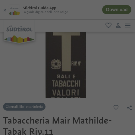
Südtirol Guide App
Download
La guida digitale dell´Alto Adige
men
favoriti
user lin
Giornali, libri e cartoleria
Tabaccheria Mair Mathilde-
Tabak Riv.11