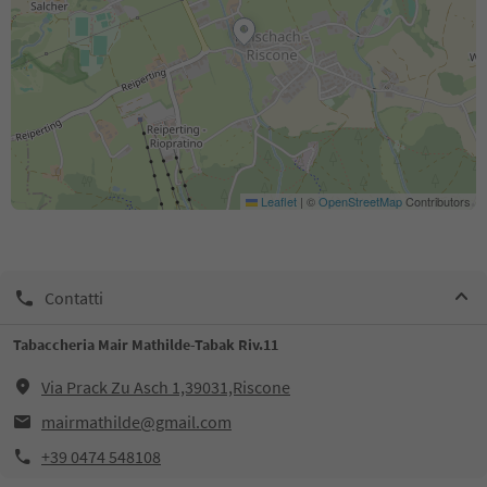
Leaflet
|
©
OpenStreetMap
Contributors
Contatti
Tabaccheria Mair Mathilde-Tabak Riv.11
Via Prack Zu Asch 1,39031,Riscone
mairmathilde@gmail.com
+39 0474 548108