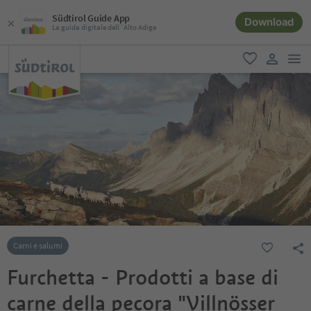
Südtirol Guide App
Download
La guida digitale dell´Alto Adige
men
favoriti
user lin
Carni e salumi
Furchetta - Prodotti a base di
carne della pecora "Villnösser