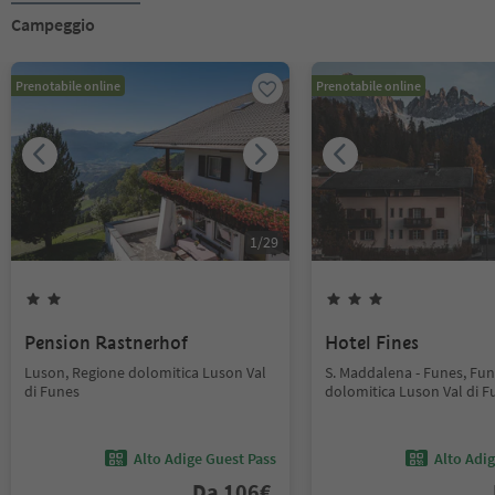
Campeggio
Prenotabile online
Prenotabile online
1
/
29
Pension Rastnerhof
Hotel Fines
Luson, Regione dolomitica Luson Val
S. Maddalena - Funes, Fun
di Funes
dolomitica Luson Val di F
Alto Adige Guest Pass
Alto Adi
Da
106
€