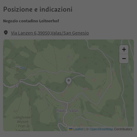
Posizione e indicazioni
Negozio contadino Leitnerhof
Via Lanzen 6,39050,Valas/San Genesio
+
−
Leaflet
|
©
OpenStreetMap
Contributors