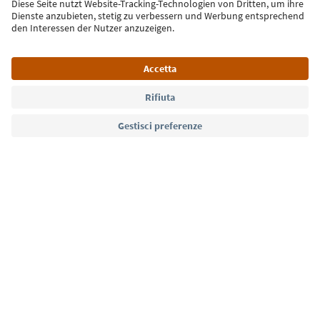
Iscriviti alla newsletter
Lingua: Italiano
Südtirol Guide App
FAQ
Contatti
Press
MICE
Privacy Policy
Termini e condizioni
Crediti
Cookie Policy