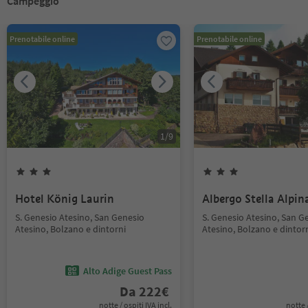
Campeggio
Prenotabile online
Prenotabile online
1
/
9
Hotel König Laurin
Albergo Stella Alpin
S. Genesio Atesino, San Genesio
S. Genesio Atesino, San G
Atesino, Bolzano e dintorni
Atesino, Bolzano e dintor
Alto Adige Guest Pass
Da
222
€
notte / ospiti IVA incl.
notte /