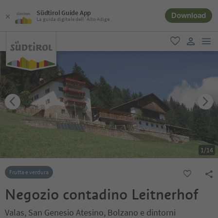
Südtirol Guide App
Download
La guida digitale dell´Alto Adige
men
favoriti
user lin
1
/
14
Frutta e verdura
Negozio contadino Leitnerhof
Valas, San Genesio Atesino, Bolzano e dintorni