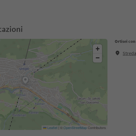
cazioni
Ortisei con
+
Streda
−
Leaflet
|
©
OpenStreetMap
Contributors