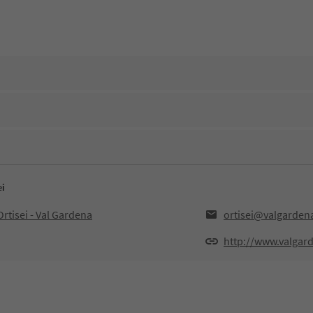
ei
rtisei - Val Gardena
ortisei@valgardena
http://www.valgard