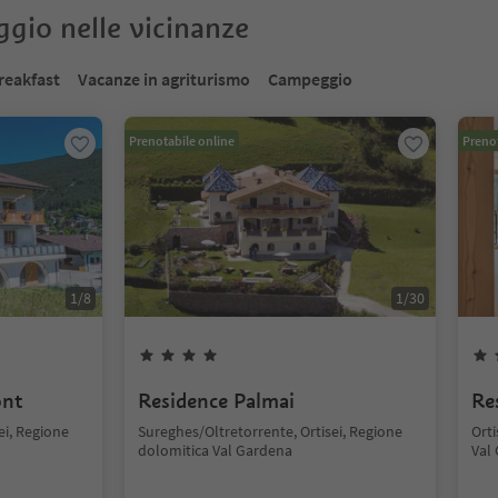
oggio nelle vicinanze
reakfast
Vacanze in agriturismo
Campeggio
Prenotabile online
Prenot
1
/
8
1
/
30
ont
Residence Palmai
Re
ei, Regione
Sureghes/Oltretorrente, Ortisei, Regione
Orti
dolomitica Val Gardena
Val