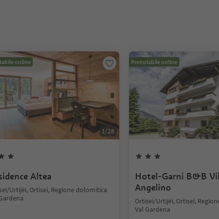
abile online
Prenotabile online
1
/
28
sidence Altea
Hotel-Garni B&B Vil
Angelino
sei/Urtijëi, Ortisei, Regione dolomitica
 Gardena
Ortisei/Urtijëi, Ortisei, Regio
Val Gardena