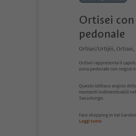
Ortisei con
pedonale
Ortisei/Urtijëi, Ortise
Ortisei rappresenta il capol
zona pedonale con negozi e b
Questo idilliaco angolo della
momenti indimenticabili ne
Sassolungo.
Fare shopping in Val Garde
Leggi tutto