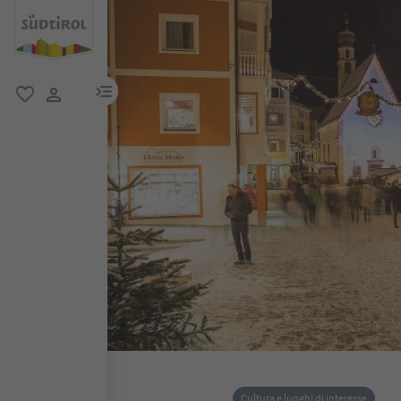
menu link
favoriti
user link
Cultura e luoghi di interesse