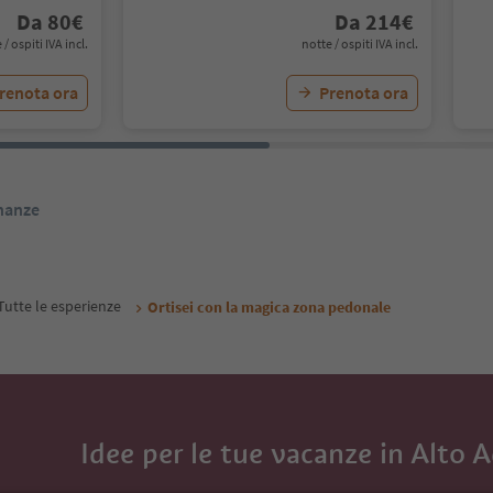
Da
80
€
Da
214
€
 / ospiti IVA incl.
notte / ospiti IVA incl.
renota ora
Prenota ora
inanze
Tutte le esperienze
Ortisei con la magica zona pedonale
Idee per le tue vacanze in Alto 