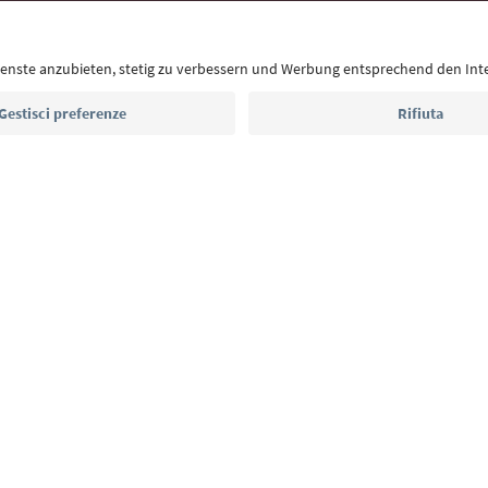
Con la newsletter dell’Alto Adige ricevi consigli per l
eventi da non perdere e ricette tipiche.
Indirizzo e-mail*
Iscriviti alla newsletter