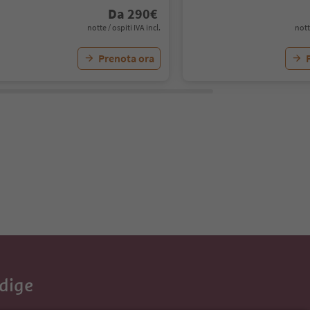
Da
290
€
notte / ospiti IVA incl.
nott
Prenota ora
Adige