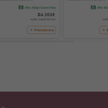
Alto Adige Guest Pass
Alto Ad
Da
202
€
notte / ospiti IVA incl.
nott
Prenota ora