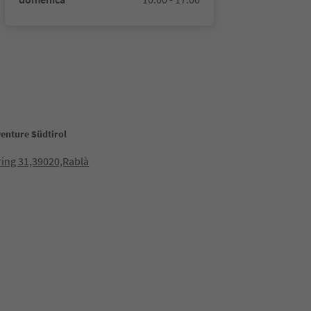
venture Südtirol
ring 31,39020,Rablà