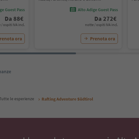
ige Guest Pass
Alto Adige Guest Pass
Da
88
€
Da
272
€
 / ospiti IVA incl.
notte / ospiti IVA incl.
renota ora
Prenota ora
inanze
Tutte le esperienze
Rafting Adventure Südtirol