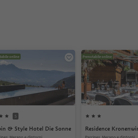
abile online
Prenotabile online
S
pin & Style Hotel Die Sonne
Residence Kronenwi
ines, Merano e dintorni
Parcines, Merano e dintorni