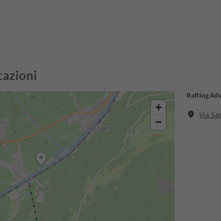
cazioni
Rafting Ad
+
Via Sa
−