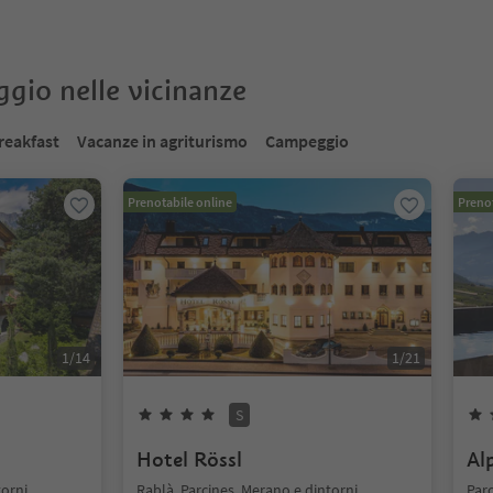
oggio nelle vicinanze
reakfast
Vacanze in agriturismo
Campeggio
Prenotabile online
Prenot
1
/
14
1
/
21
S
Hotel Rössl
Al
torni
Rablà, Parcines, Merano e dintorni
Parc