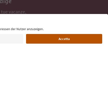
Adige
e tue vacanze,
Lingua: Italiano