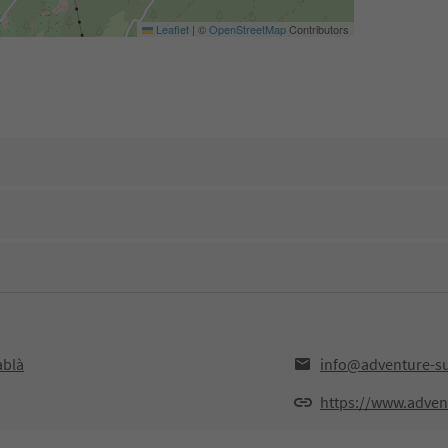
Leaflet
|
©
OpenStreetMap
Contributors
ablà
info@adventure-su
https://www.adven