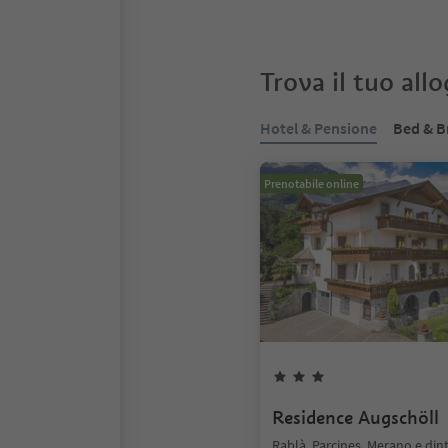
Trova il tuo all
Hotel & Pensione
Bed & B
Prenotabile online
Residence Augschöll
Rablà, Parcines, Merano e din