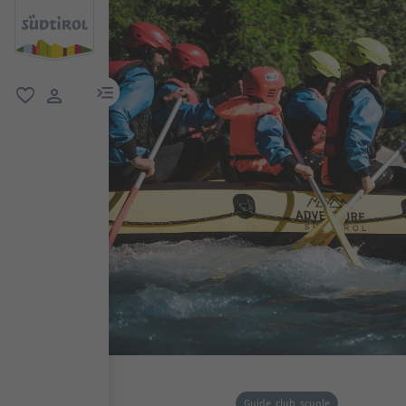
menu link
favoriti
user link
Guide, club, scuole