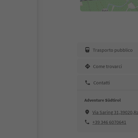
Trasporto pubblico
Come trovarci
Contatti
Adventure Südtirol
Via Saring 31,39020,R
+39 346 6070641