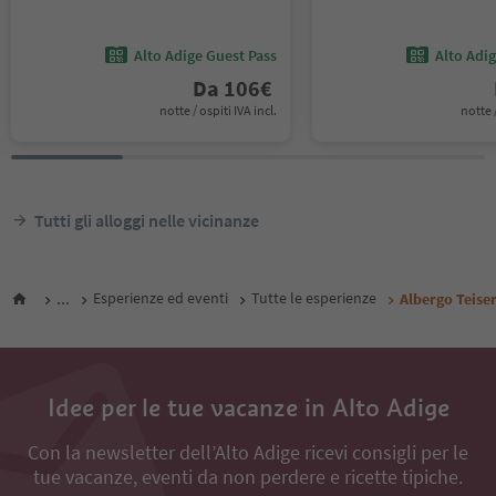
Alto Adige Guest Pass
Alto Adi
Da
106
€
notte / ospiti IVA incl.
notte /
Tutti gli alloggi nelle vicinanze
...
Esperienze ed eventi
Tutte le esperienze
Albergo Teise
Idee per le tue vacanze in Alto Adige
Con la newsletter dell’Alto Adige ricevi consigli per le
tue vacanze, eventi da non perdere e ricette tipiche.