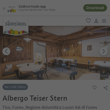
Südtirol Guide App
Download
La guida digitale dell´Alto Adige
men
favoriti
user lin
1
/
13
Bar / Café / Bistro
Albergo Teiser Stern
Tiso, Funes, Regione dolomitica Luson Val di Funes