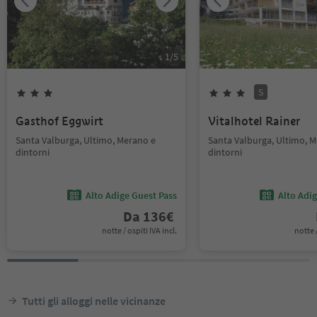
1
/
5
S
Gasthof Eggwirt
Vitalhotel Rainer
Santa Valburga, Ultimo, Merano e
Santa Valburga, Ultimo, 
dintorni
dintorni
Alto Adige Guest Pass
Alto Adi
Da
136
€
notte / ospiti IVA incl.
notte /
Tutti gli alloggi nelle vicinanze