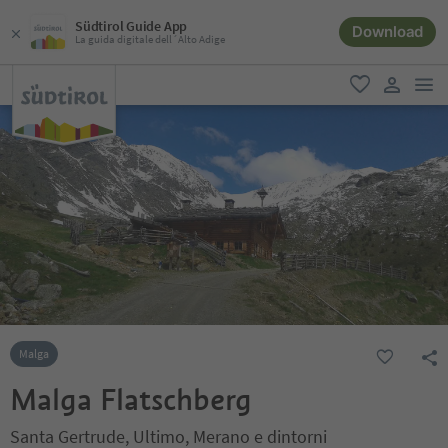
Südtirol Guide App
Download
La guida digitale dell´Alto Adige
men
favoriti
user lin
Malga
Malga Flatschberg
Santa Gertrude, Ultimo, Merano e dintorni