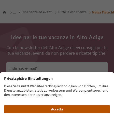
...
Esperienze ed eventi
Tutte le esperienze
Malga Flatsch
Idee per le tue vacanze in Alto Adige
Con la newsletter dell’Alto Adige ricevi consigli per le
tue vacanze, eventi da non perdere e ricette tipiche.
Indirizzo e-mail*
Iscriviti alla newsletter