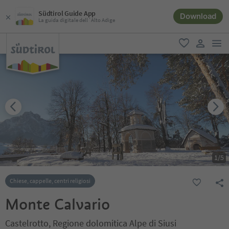
Südtirol Guide App
Download
La guida digitale dell´Alto Adige
men
favoriti
user lin
1
/
5
Chiese, cappelle, centri religiosi
Monte Calvario
Castelrotto, Regione dolomitica Alpe di Siusi