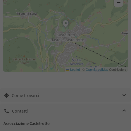
−
Leaflet
|
©
OpenStreetMap
Contributors
Come trovarci
Contatti
Assocciazione Castelrotto