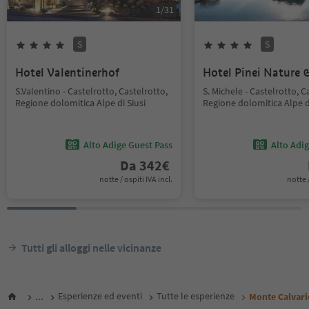
1
/
31
S
S
Hotel Valentinerhof
Hotel Pinei Nature &
S.Valentino - Castelrotto, Castelrotto,
S. Michele - Castelrotto, C
Regione dolomitica Alpe di Siusi
Regione dolomitica Alpe di
Alto Adige Guest Pass
Alto Adi
Da
342
€
notte / ospiti IVA incl.
notte /
Tutti gli alloggi nelle vicinanze
...
Esperienze ed eventi
Tutte le esperienze
Monte Calvari