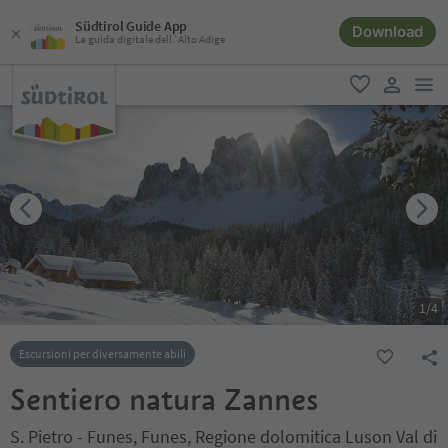
Südtirol Guide App
Download
La guida digitale dell´Alto Adige
men
favoriti
user lin
1
/
4
Escursioni per diversamente abili
Sentiero natura Zannes
S. Pietro - Funes, Funes, Regione dolomitica Luson Val di