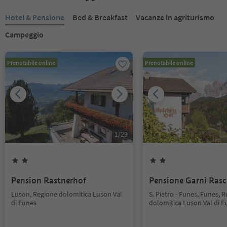
Hotel & Pensione
Bed & Breakfast
Vacanze in agriturismo
Campeggio
Prenotabile online
Prenotabile online
1
/
29
Pension Rastnerhof
Pensione Garni Ras
Luson, Regione dolomitica Luson Val
S. Pietro - Funes, Funes, 
di Funes
dolomitica Luson Val di F