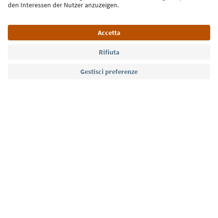
Lingua: Italiano
Südtirol Guide App
FAQ
Contatti
Press
MICE
Privacy Policy
Termini e condizioni
Crediti
Cookie Policy
Film commission
Chi siamo
Dichiarazione di accessibilità