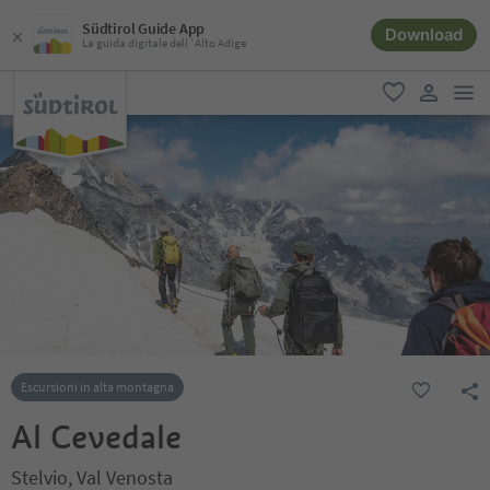
Südtirol Guide App
Download
La guida digitale dell´Alto Adige
men
favoriti
user lin
Escursioni in alta montagna
Al Cevedale
Stelvio, Val Venosta