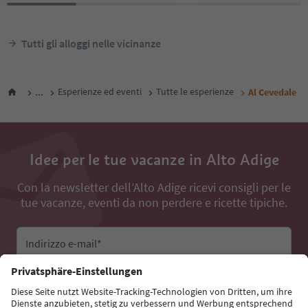
Tutti gli alloggi nelle vicinanze
...
Esperienze ed eventi
Tutte le esperienze
Al Cevedale
Idee per le tue vacanze in Alto Adige
Con la newsletter dell’Alto Adige ricevi consigli per le
tue vacanze, eventi da non perdere e ricette tipiche.
Indirizzo e-mail*
Iscriviti alla newsletter