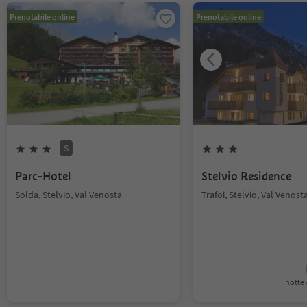
Prenotabile online
Prenotabile online
S
Parc-Hotel
Stelvio Residence
Solda, Stelvio, Val Venosta
Trafoi, Stelvio, Val Venost
notte /