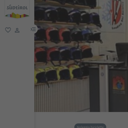
menu link
favoriti
user link
Noleggio biciclette