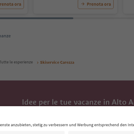
renota ora
Prenota ora
inanze
Tutte le esperienze
Skiservice Carezza
Idee per le tue vacanze in Alto 
Con la newsletter dell’Alto Adige ricevi consigli per l
eventi da non perdere e ricette tipiche.