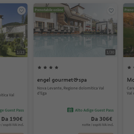
Prenotabile online
Prenot
1
/
23
1
/
30
t
engel gourmet&spa
Mo
Nova Levante, Regione dolomitica Val
Car
d'Ega
Val 
tica Val
ige Guest Pass
Alto Adige Guest Pass
Da
190
€
Da
306
€
 / ospiti IVA incl.
notte / ospiti IVA incl.