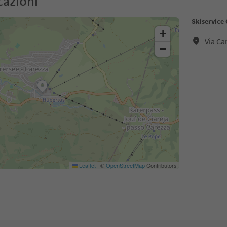
cazioni
Skiservice 
+
Via Ca
−
Leaflet
|
©
OpenStreetMap
Contributors