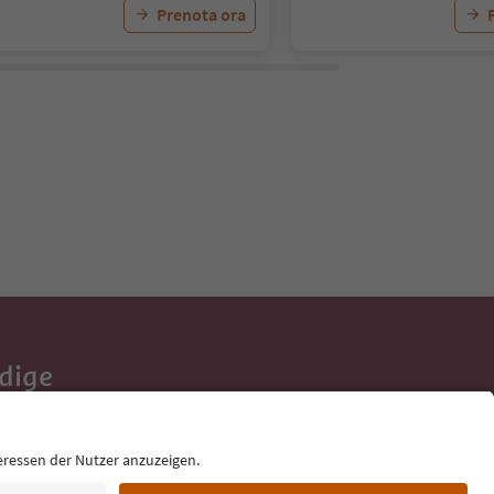
Prenota ora
Adige
e tue vacanze,