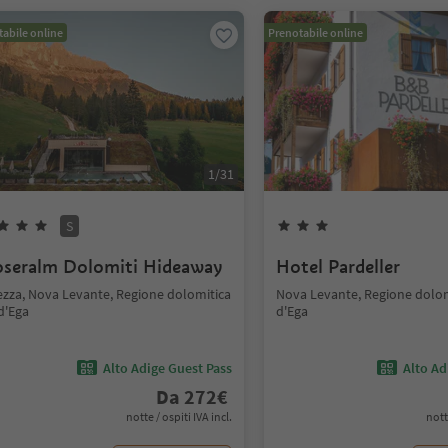
abile online
Prenotabile online
1
/
31
S
seralm Dolomiti Hideaway
Hotel Pardeller
ezza, Nova Levante, Regione dolomitica
Nova Levante, Regione dolom
d'Ega
d'Ega
Alto Adige Guest Pass
Alto Ad
Da
272
€
notte / ospiti IVA incl.
nott