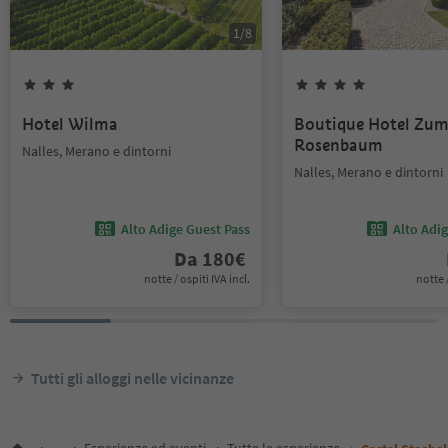
1
/
8
Hotel Wilma
Boutique Hotel Zu
Rosenbaum
Nalles, Merano e dintorni
Nalles, Merano e dintorni
Alto Adige Guest Pass
Alto Adi
Da
180
€
notte / ospiti IVA incl.
notte /
Tutti gli alloggi nelle vicinanze