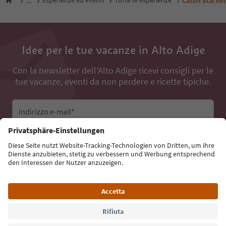
...
Esperienze ed eventi
Tutte le esperienze
Castel Stache
Idee per le tue vacanze in Alto Adige
Con la newsletter dell’Alto Adige ricevi consigli per le
tue vacanze, eventi da non perdere e ricette tipiche.
Indirizzo e-mail*
Iscriviti alla newsletter