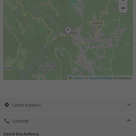
−
Leaflet
|
©
OpenStreetMap
Contributors
Come trovarci
Contatti
Castel Stachelburg