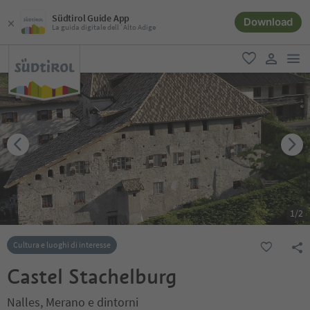
Südtirol Guide App
Download
La guida digitale dell´Alto Adige
men
favoriti
user lin
1
/
2
Cultura e luoghi di interesse
Castel Stachelburg
Nalles, Merano e dintorni