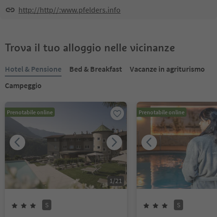
http://http//:www.pfelders.info
Trova il tuo alloggio nelle vicinanze
Hotel & Pensione
Bed & Breakfast
Vacanze in agriturismo
Campeggio
Prenotabile online
Prenotabile online
1
/
21
S
S