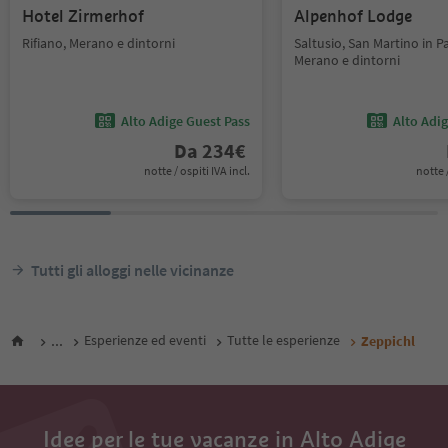
Hotel Zirmerhof
Alpenhof Lodge
Rifiano, Merano e dintorni
Saltusio, San Martino in Pa
Merano e dintorni
Alto Adige Guest Pass
Alto Adi
Da
234
€
notte / ospiti IVA incl.
notte /
Tutti gli alloggi nelle vicinanze
...
Esperienze ed eventi
Tutte le esperienze
Zeppichl
Idee per le tue vacanze in Alto Adige