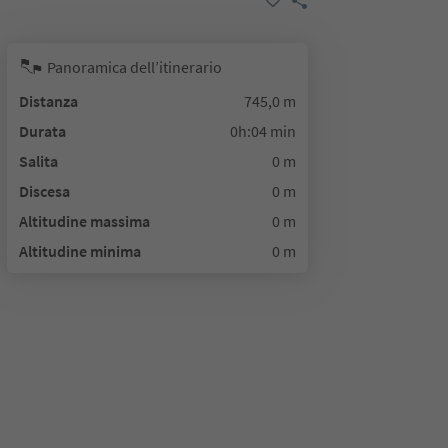
Panoramica dell’itinerario
Distanza
745,0 m
Durata
0h:04 min
Salita
0 m
Discesa
0 m
Altitudine massima
0 m
Altitudine minima
0 m