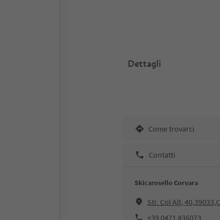
Dettagli
Come trovarci
Contatti
Skicarosello Corvara
Str. Col Alt, 40,39033,
+39 0471 836073