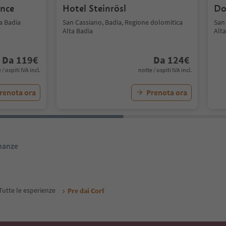
ence
Hotel Steinrösl
Do
a Badia
San Cassiano, Badia, Regione dolomitica
San
Alta Badia
Alta
Da
119
€
Da
124
€
 / ospiti IVA incl.
notte / ospiti IVA incl.
renota ora
Prenota ora
inanze
Tutte le esperienze
Pre dai Corf