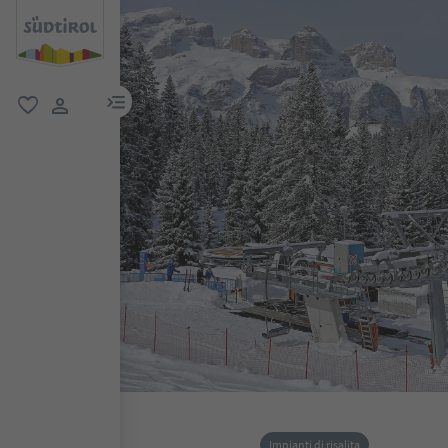
menu link
favoriti
user link
Impianti di risalita