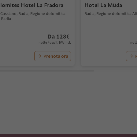
lomites Hotel La Fradora
Hotel La Müda
 Cassiano, Badia, Regione dolomitica
Badia, Regione dolomitica Al
 Badia
Da
128
€
notte / ospiti IVA incl.
nott
Prenota ora