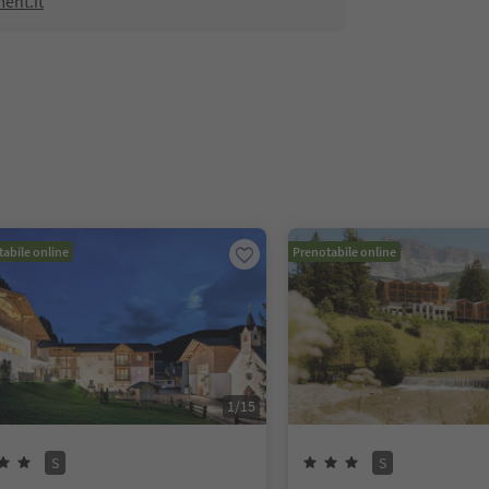
ent.it
abile online
Prenotabile online
1
/
15
S
S