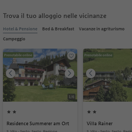
Trova il tuo alloggio nelle vicinanze
Hotel & Pensione
Bed & Breakfast
Vacanze in agriturismo
Campeggio
Prenotabile online
Prenotabile online
1
/
6
Residence Summerer am Ort
Villa Rainer
S. Vito - Sesto, Sesto, Regione
S. Vito - Sesto, Sesto, Reg