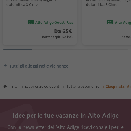
dolomitica 3 Cime
dolomitica 3 Cime
Alto Adige Guest Pass
Alto Adi
Da
65
€
notte / ospiti IVA incl.
notte /
Tutti gli alloggi nelle vicinanze
...
Esperienze ed eventi
Tutte le esperienze
Ciaspolata: M
Idee per le tue vacanze in Alto Adige
Con la newsletter dell’Alto Adige ricevi consigli per le