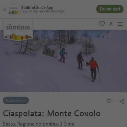
Südtirol Guide App
Download
La guida digitale dell´Alto Adige
men
favoriti
user lin
Escursionismo
Ciaspolata: Monte Covolo
Sesto, Regione dolomitica 3 Cime