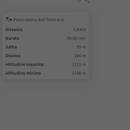
Panoramica dell’itinerario
Distanza
3,8 Km
Durata
0h:00 min
Salita
95 m
Discesa
186 m
Altitudine massima
1211 m
Altitudine minima
1106 m