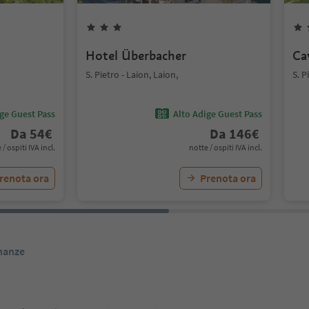
Hotel Überbacher
Ca
S. Pietro - Laion, Laion,
S. P
ige Guest Pass
Alto Adige Guest Pass
Da
54
€
Da
146
€
 / ospiti IVA incl.
notte / ospiti IVA incl.
renota ora
Prenota ora
inanze