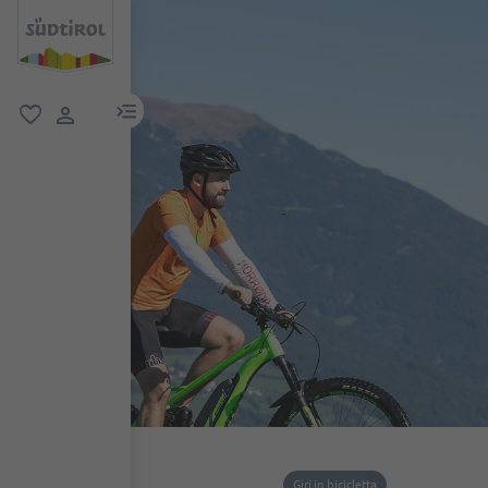
menu link
favoriti
user link
Giri in bicicletta