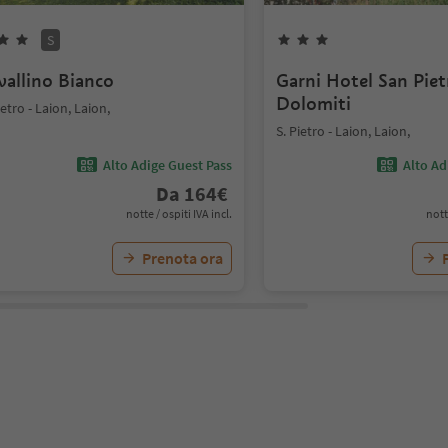
S
vallino Bianco
Garni Hotel San Piet
Dolomiti
ietro - Laion, Laion,
S. Pietro - Laion, Laion,
Alto Adige Guest Pass
Alto Ad
Da
164
€
notte / ospiti IVA incl.
nott
Prenota ora