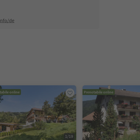
info/de
abile online
Prenotabile online
1
/
19