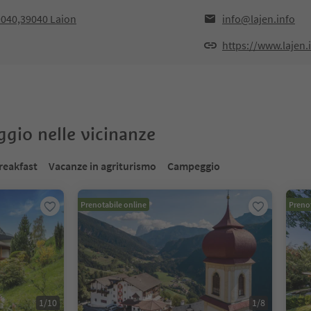
9040,39040 Laion
info@lajen.info
https://www.lajen.
oggio nelle vicinanze
reakfast
Vacanze in agriturismo
Campeggio
Prenotabile online
Prenot
1
/
10
1
/
8