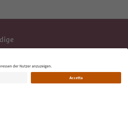
Adige
e tue vacanze,