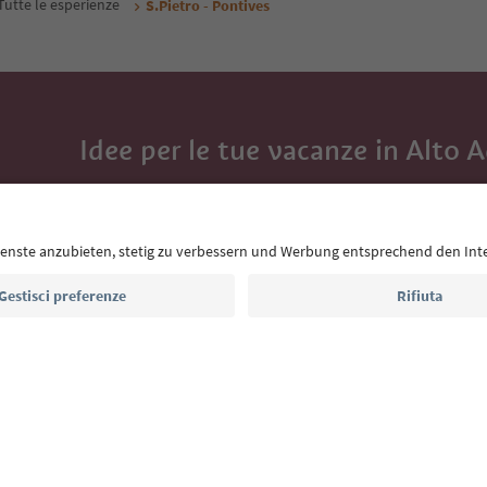
Tutte le esperienze
S.Pietro - Pontives
Idee per le tue vacanze in Alto 
Con la newsletter dell’Alto Adige ricevi consigli per l
eventi da non perdere e ricette tipiche.
Indirizzo e-mail*
Iscriviti alla newsletter