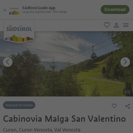
Südtirol Guide App
Download
La guida digitale dell´Alto Adige
men
favoriti
user lin
1
/
2
Impianti di risalita
Cabinovia Malga San Valentino
Curon, Curon Venosta, Val Venosta