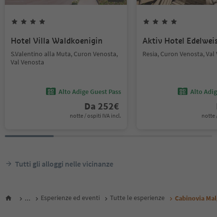
Hotel Villa Waldkoenigin
Aktiv Hotel Edelwei
S.Valentino alla Muta, Curon Venosta,
Resia, Curon Venosta, Val
Val Venosta
Alto Adige Guest Pass
Alto Adi
Da
252
€
notte / ospiti IVA incl.
notte /
Tutti gli alloggi nelle vicinanze
...
Esperienze ed eventi
Tutte le esperienze
Cabinovia Mal