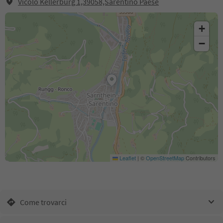
Vicolo Kellerburg 1,39058,Sarentino Paese
+
−
Leaflet
|
©
OpenStreetMap
Contributors
Come trovarci