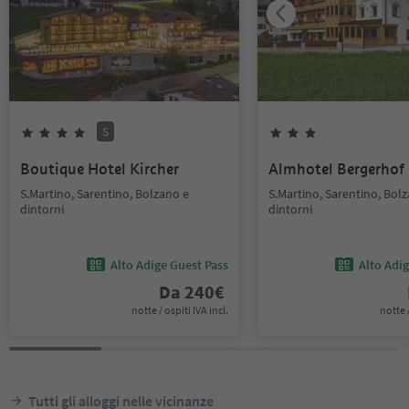
S
Boutique Hotel Kircher
Almhotel Bergerhof
S.Martino, Sarentino, Bolzano e
S.Martino, Sarentino, Bol
dintorni
dintorni
Alto Adige Guest Pass
Alto Adi
Da
240
€
notte / ospiti IVA incl.
notte /
Tutti gli alloggi nelle vicinanze