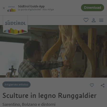
Südtirol Guide App
Download
La guida digitale dell´Alto Adige
men
favoriti
user lin
Artigianato artistico
Sculture in legno Runggaldier
Sarentino, Bolzano e dintorni