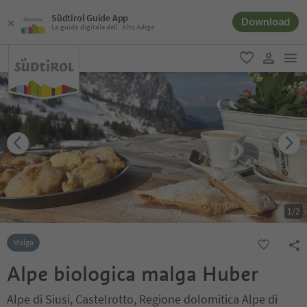
Südtirol Guide App
Download
La guida digitale dell´Alto Adige
men
favoriti
user lin
1
/
2
Malga
Alpe biologica malga Huber
Alpe di Siusi, Castelrotto, Regione dolomitica Alpe di