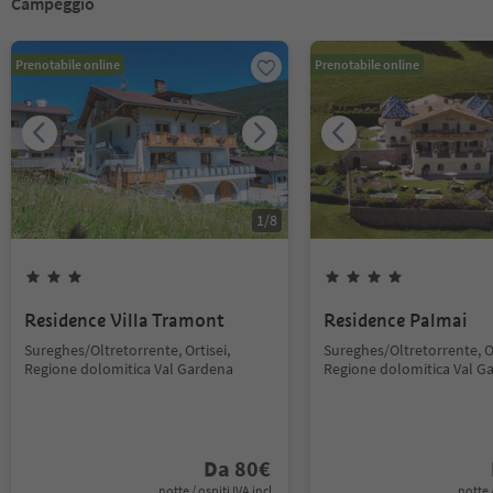
Campeggio
Prenotabile online
Prenotabile online
1
/
8
Residence Villa Tramont
Residence Palmai
Sureghes/Oltretorrente, Ortisei,
Sureghes/Oltretorrente, Or
Regione dolomitica Val Gardena
Regione dolomitica Val G
Da
80
€
notte / ospiti IVA incl.
notte /