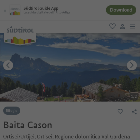
Südtirol Guide App
Download
La guida digitale dell´Alto Adige
men
favoriti
user lin
1
/
2
Rifugio
Baita Cason
Ortisei/Urtijëi, Ortisei, Regione dolomitica Val Gardena