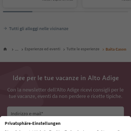
Tutti gli alloggi nelle vicinanze
...
Esperienze ed eventi
Tutte le esperienze
Baita Cason
Idee per le tue vacanze in Alto Adige
Con la newsletter dell’Alto Adige ricevi consigli per le
tue vacanze, eventi da non perdere e ricette tipiche.
Indirizzo e-mail*