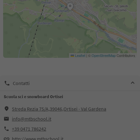
Leaflet
|
©
OpenStreetMap
Contributors
Contatti
Scuola sci e snowboard Ortisei
Streda Rezia 75/A,39046,Ortisei - Val Gardena
info@mtbschool.it
+39 0471 786242
http://www.mtbschool.it