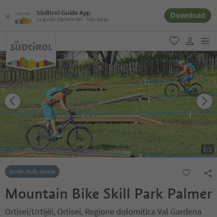
Südtirol Guide App
Download
La guida digitale dell´Alto Adige
men
favoriti
user lin
1
/
2
Guide, club, scuole
Mountain Bike Skill Park Palmer
Ortisei/Urtijëi, Ortisei, Regione dolomitica Val Gardena