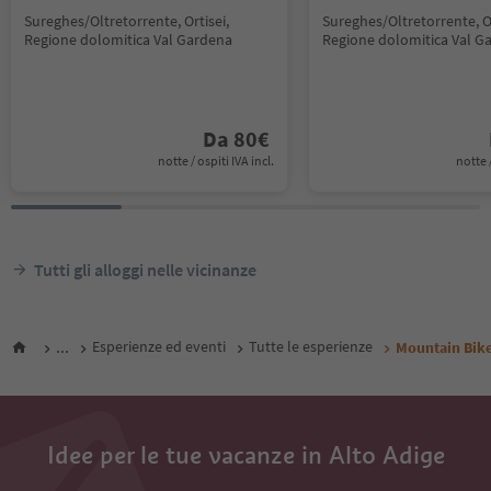
Sureghes/Oltretorrente, Ortisei,
Sureghes/Oltretorrente, Or
Regione dolomitica Val Gardena
Regione dolomitica Val G
Da
80
€
notte / ospiti IVA incl.
notte /
Tutti gli alloggi nelle vicinanze
...
Esperienze ed eventi
Tutte le esperienze
Mountain Bike
Idee per le tue vacanze in Alto Adige