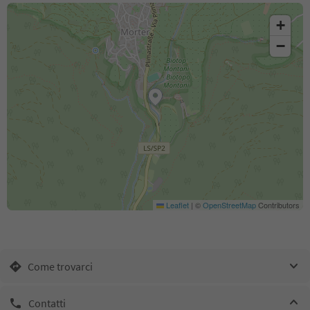
+
−
Leaflet
|
©
OpenStreetMap
Contributors
Come trovarci
Contatti