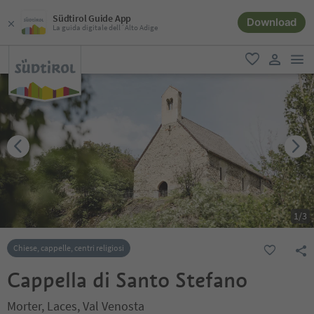
Südtirol Guide App
Download
La guida digitale dell´Alto Adige
men
favoriti
user lin
1
/
3
Chiese, cappelle, centri religiosi
Cappella di Santo Stefano
Morter, Laces, Val Venosta