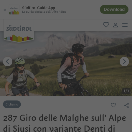
Südtirol Guide App
Download
La guida digitale dell´Alto Adige
men
favoriti
user lin
1
/
3
Ciclismo
287 Giro delle Malghe sull' Alpe
di Siusi con variante Denti di