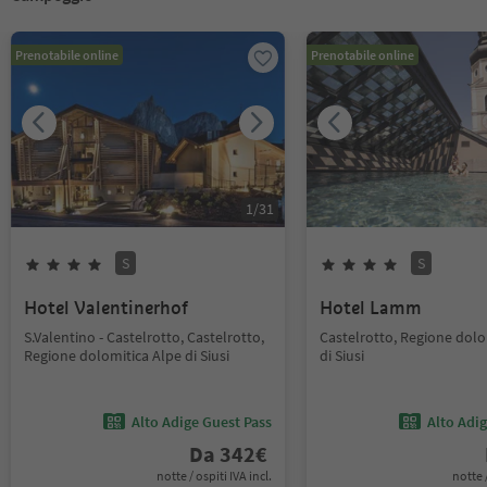
Prenotabile online
Prenotabile online
1
/
31
S
S
Hotel Valentinerhof
Hotel Lamm
S.Valentino - Castelrotto, Castelrotto,
Castelrotto, Regione dolo
Regione dolomitica Alpe di Siusi
di Siusi
Alto Adige Guest Pass
Alto Adi
Da
342
€
notte / ospiti IVA incl.
notte /