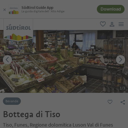
Südtirol Guide App
Download
La guida digitale dell´Alto Adige
men
favoriti
user lin
1
/
3
Bevande
Bottega di Tiso
Tiso, Funes, Regione dolomitica Luson Val di Funes