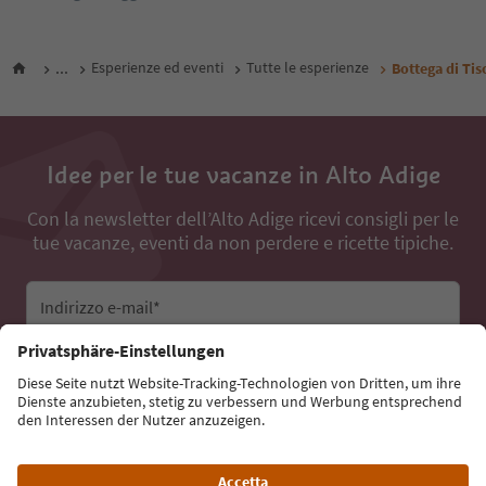
...
Esperienze ed eventi
Tutte le esperienze
Bottega di Tis
Idee per le tue vacanze in Alto Adige
Con la newsletter dell’Alto Adige ricevi consigli per le
tue vacanze, eventi da non perdere e ricette tipiche.
Indirizzo e-mail*
Iscriviti alla newsletter