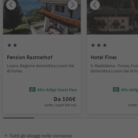
1
/
29
Pension Rastnerhof
Hotel Fines
Luson, Regione dolomitica Luson Val
S. Maddalena - Funes, Fun
di Funes
dolomitica Luson Val di F
Alto Adige Guest Pass
Alto Adi
Da
106
€
notte / ospiti IVA incl.
notte /
Tutti gli alloggi nelle vicinanze