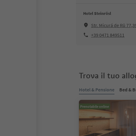
Hotel Steinrösl
Str. Micurá de Rü 77,
+39 0471 849511
Trova il tuo all
Hotel & Pensione
Bed & B
Prenotabile online