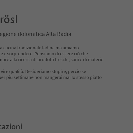
rösl
Regione dolomitica Alta Badia
la cucina tradizionale ladina ma amiamo
re e sorprendere. Pensiamo di essere ciò che
e alla ricerca di prodotti freschi, sani e di materie
vire qualità. Desideriamo stupire, perciò se
 per più settimane non mangerai mai lo stesso piatto
cazioni