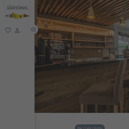
menu link
favoriti
user link
Bar / Café / Bistro