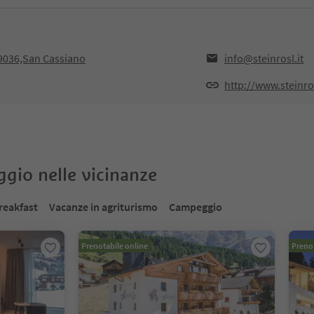
39036,San Cassiano
info@steinrosl.it
http://www.steinros
oggio nelle vicinanze
reakfast
Vacanze in agriturismo
Campeggio
Prenotabile online
Prenot