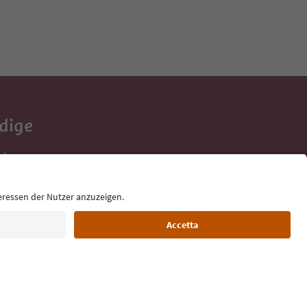
Adige
e tue vacanze,