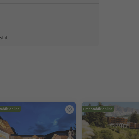
l.it
abile online
Prenotabile online