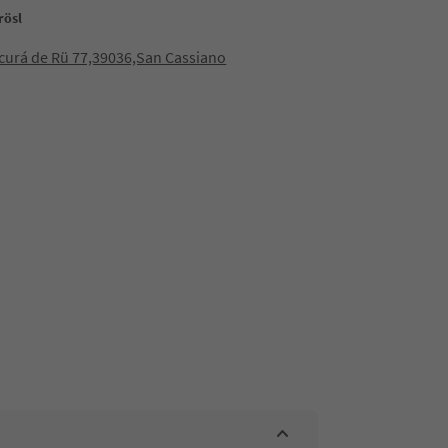
rösl
icurá de Rü 77,39036,San Cassiano