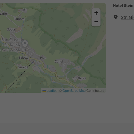
Hotel Stein
+
Str. M
−
Leaflet
|
©
OpenStreetMap
Contributors