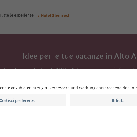
Tutte le esperienze
Hotel Steinrösl
Idee per le tue vacanze in Alto 
Con la newsletter dell’Alto Adige ricevi consigli per l
eventi da non perdere e ricette tipiche.
Indirizzo e-mail*
Iscriviti alla newsletter